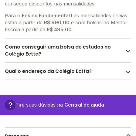
consegue descontos nas mensalidades.
Para o
Ensino Fundamental I
as mensalidades cheias
estão a partir de
R$ 990,00
e com bolsas no Melhor
Escola a partir de
R$ 495,00
.
Como conseguir uma bolsa de estudos no
Colégio Ectta?
O Melhor Escola oferece descontos para o Colégio
Qual o endereço da Colégio Ectta?
Ectta a partir de
R$ 495,00
. Faça sua busca no site e
encontre o melhor desconto para você.
O Colégio Ectta fica em: Rua Santa Cruz, 110 - São
Vicente - SP.
Tire suas dúvidas na
Central de ajuda