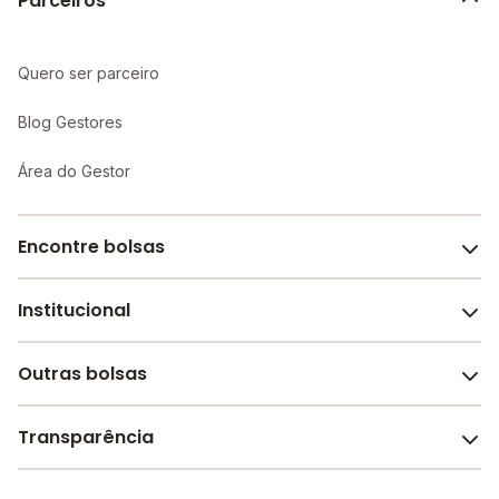
Parceiros
Quero ser parceiro
Blog Gestores
Área do Gestor
Encontre bolsas
Institucional
Melhores escolas de São Paulo
Escolas por cidade e bairro
Outras bolsas
Sobre o Melhor Escola
Bolsas de estudo em escolas
Revista Melhor Escola
Transparência
Faculdades e universidades
Trabalhe conosco
Escolas de inglês