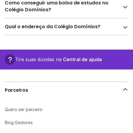
Como conseguir uma bolsa de estudos no
Colégio Domínios?
O Melhor Escola oferece descontos para o Colégio
Qual o endereço da Colégio Domínios?
Domínios a partir de
R$ 275,00
. Faça sua busca no
site e encontre o melhor desconto para você.
O Colégio Domínios fica em: R Turquia, 251 - Feira de
Santana - BA.
Tire suas dúvidas na
Central de ajuda
Parceiros
Quero ser parceiro
Blog Gestores