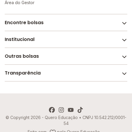
Área do Gestor
Encontre bolsas
Institucional
Melhores escolas de São Paulo
Escolas por cidade e bairro
Outras bolsas
Sobre o Melhor Escola
Bolsas de estudo em escolas
Revista Melhor Escola
Transparência
Faculdades e universidades
Trabalhe conosco
Escolas de inglês
Termos de uso
Aviso de Privacidade
© Copyright 2026 - Quero Educação • CNPJ 10.542.212/0001-
Política de Cookies
54
Imprensa
Feito com
pela Quero Educação