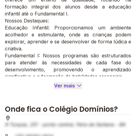
formação integral dos alunos desde a educação
infantil até o Fundamental I.
Nossos Destaques:
Educação Infantil: Proporcionamos um ambiente
acolhedor e estimulante, onde as crianças podem
explorar, aprender e se desenvolver de forma lúdica e
criativa.
Fundamental I: Nossos programas são estruturados
para atender às necessidades de cada fase do
desenvolvimento, promovendo o aprendizado
significativo e a formação de habilidades essenciais.
Metodologia Inovadora: Utilizamos abordagens
Ver mais
pedagógicas modernas que incentivam a curiosidade,
a criatividade e o pensamento crítico, preparando os
alunos para os desafios do futuro.
Onde fica o Colégio Domínios?
Ambiente Acolhedor: Criamos um espaço seguro e
amigável, onde cada aluno é valorizado e incentivado
R Turquia, 251 - ponto central, Feira de Santana - BA
a desenvolver seu potencial.
No Colégio Domínios, seu filho encontrará um espaço