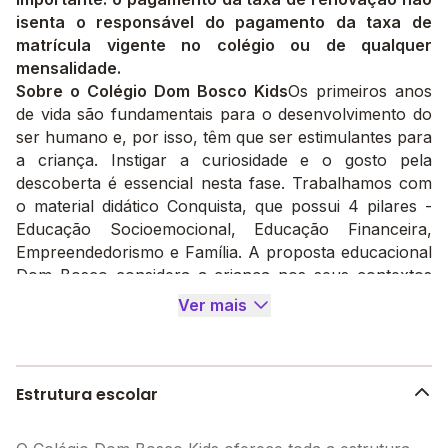
isenta o responsável do pagamento da taxa de
matrícula vigente no colégio ou de qualquer
mensalidade.
Sobre o Colégio Dom Bosco Kids
Os primeiros anos
de vida são fundamentais para o desenvolvimento do
ser humano e, por isso, têm que ser estimulantes para
a criança. Instigar a curiosidade e o gosto pela
descoberta é essencial nesta fase. Trabalhamos com
o material didático Conquista, que possui 4 pilares -
Educação Socioemocional, Educação Financeira,
Empreendedorismo e Família. A proposta educacional
Dom Bosco considera a criança nos seus contextos
sociais, ambientais e culturais, e a coloca em contato
Ver mais
com os mais variados conhecimentos para a
construção de uma identidade autônoma. Assim, os
projetos pedagógicos visam ao desenvolvimento do
raciocínio, do convívio e da socialização. Jogos e
Estrutura escolar
brincadeiras têm a função de transmitir conceitos
básicos do dia-a-dia de forma lúdica e divertida, de