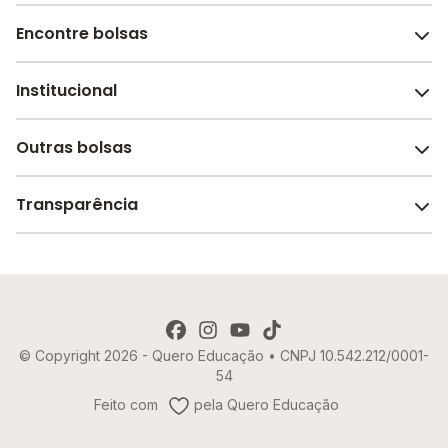
Encontre bolsas
Institucional
Melhores escolas de São Paulo
Escolas por cidade e bairro
Outras bolsas
Sobre o Melhor Escola
Bolsas de estudo em escolas
Revista Melhor Escola
Transparência
Faculdades e universidades
Trabalhe conosco
Escolas de inglês
Termos de uso
Aviso de Privacidade
© Copyright 2026 - Quero Educação • CNPJ 10.542.212/0001-
Política de Cookies
54
Imprensa
Feito com
pela Quero Educação