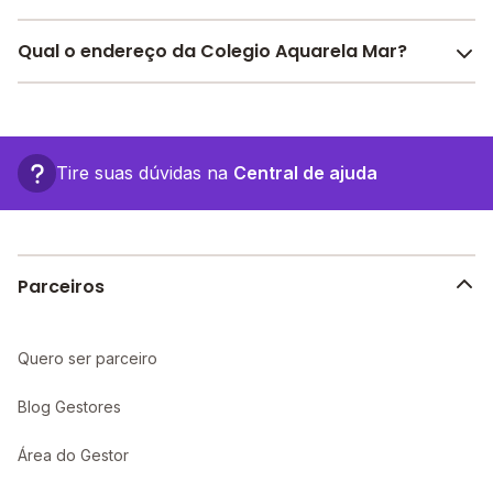
Pesquise bolsas disponíveis no Melhor Escola e
Qual o endereço da Colegio Aquarela Mar?
encontre o melhor desconto para você.
O Colegio Aquarela Mar fica em: , - Cabo Frio - RJ.
Tire suas dúvidas na
Central de ajuda
Parceiros
Quero ser parceiro
Blog Gestores
Área do Gestor