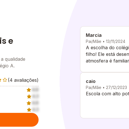
Marcia
is e
Pai/Mãe • 13/11/2024
A escolha do colég
filho! Ele está des
 a qualidade
atmosfera é familia
égio A.
Estou muito satisfei
(4 avaliações)
caio
Pai/Mãe • 27/12/2023
4.6
Escola com alto pot
4.3
4.6
4.3