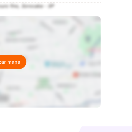
uro fino, Sorocaba - SP
izar mapa