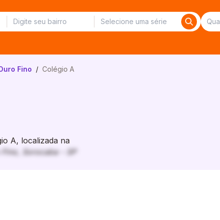
Ouro Fino
/
Colégio A
o A, localizada na
Fino, Sorocaba - SP