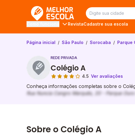
Melhor Escola
Revista
Cadastre sua escola
Como funciona
Página inicial
/
São Paulo
/
Sorocaba
/
Parque 
REDE PRIVADA
Colégio A
4.5
Ver avaliações
Conheça informações completas sobre o Colégi
Rua Nuncia Cangro Marquês, 20 - Parque Ouro 
Sobre o Colégio A