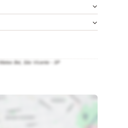
ticas adotados pela escola no processo de
 métodos, práticas pedagógicas, currículos
, garantindo que os estudantes adquiram
eu desenvolvimento acadêmico e pessoal.
Mateo Bei, São Vicente - SP