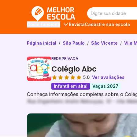
Melhor Escola
Revista
Cadastre sua escola
Como funciona
Página inicial
/
São Paulo
/
São Vicente
/
Vila 
REDE PRIVADA
Colégio Abc
5.0
Ver avaliações
Infantil em alta!
Vagas 2027
Conheça informações completas sobre o Colégi
Rua Engenheiro Andre Rebouças, 10 - Vila Mate
Galeria de imagem