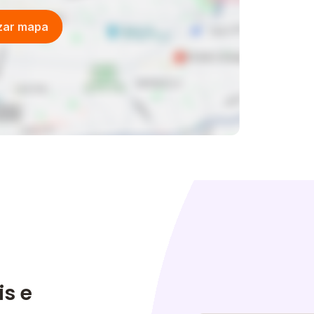
izar mapa
is e