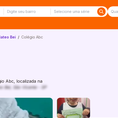
Mateo Bei
/
Colégio Abc
o Abc, localizada na
o Bei, São Vicente - SP