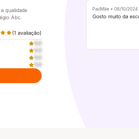
Pai/Mãe • 08/10/2024
 a qualidade
Gosto muito da esc
légio Abc.
(1 avaliação)
5.0
5.0
5.0
5.0