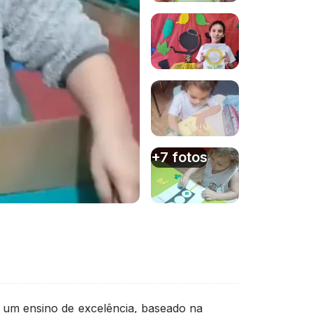
Imagem 1
Imagem 2
Imagem 3
+7 fotos
Imagem 4
um ensino de excelência, baseado na