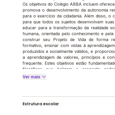
Os objetivos do Colégio ABBA incluem oferece
promova o desenvolvimento da autonomia respo
para o exercício da cidadania. Além disso, o
para que todos os sujeitos desenvolvam suas
educar para a transformação da realidade soc
humana, orientada pelo conhecimento e pela ét
construir seu Projeto de Vida de forma r
formativo, ensinar com vistas à aprendizage
produzidos e socialmente válidos, e proporci
a aprendizagem de valores, princípios e co
frequente. Estes objetivos estão fundamenta
filosóficas que balizam a proposta pe
materialização sistemática.
Ver mais
Estrutura escolar