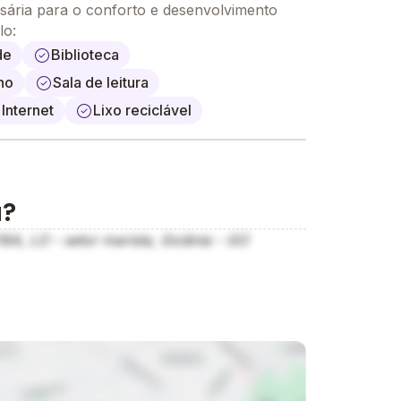
sária para o conforto e desenvolvimento
lo:
de
Biblioteca
ho
Sala de leitura
Internet
Lixo reciclável
a?
, LO - setor marista, Goiânia - GO