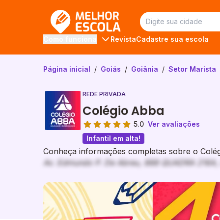
Melhor Escola
Revista
Cadastre sua escola
Como funciona
Página inicial
/
Goiás
/
Goiânia
/
Setor Marista
REDE PRIVADA
Colégio Abba
5.0
Ver avaliações
Infantil em alta!
Conheça informações completas sobre o Colégi
Av. Edmundo P. De Abreu, 888 QUADRA 216A, L
Galeria de imagem