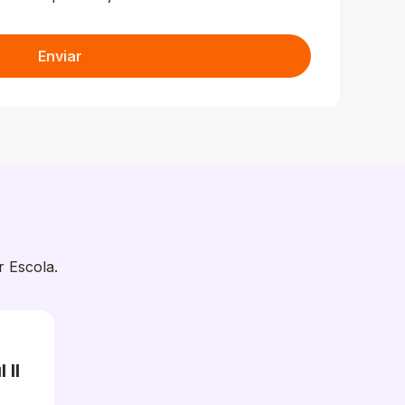
Enviar
r Escola.
II