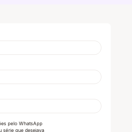
ções pelo WhatsApp
u série que desejava