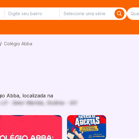
/
Colégio Abba
o Abba, localizada na
O - Setor Marista, Goiânia - GO