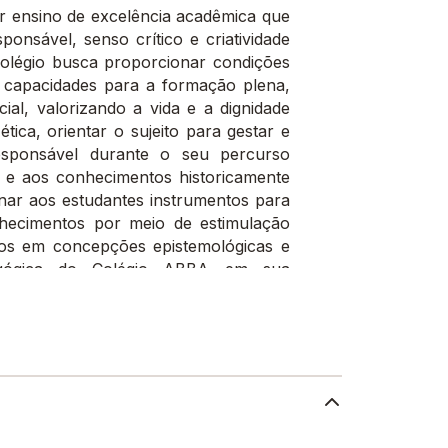
r ensino de excelência acadêmica que
nsável, senso crítico e criatividade
 colégio busca proporcionar condições
 capacidades para a formação plena,
ial, valorizando a vida e a dignidade
ica, orientar o sujeito para gestar e
esponsável durante o seu percurso
m e aos conhecimentos historicamente
onar aos estudantes instrumentos para
nhecimentos por meio de estimulação
dos em concepções epistemológicas e
dagógica do Colégio ABBA em sua