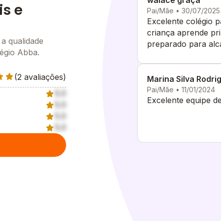
walace graça
is e
Pai/Mãe • 30/07/2025
Excelente colégio p
criança aprende pr
 a qualidade
preparado para alc
légio Abba.
(2 avaliações)
Marina Silva Rodri
Pai/Mãe • 11/01/2024
5.0
Excelente equipe de
5.0
5.0
5.0