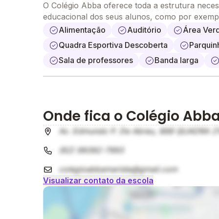
O Colégio Abba oferece toda a estrutura neces
educacional dos seus alunos, como por exemp
Alimentação
Auditório
Área Ver
Quadra Esportiva Descoberta
Parquin
Sala de professores
Banda larga
Onde fica o Colégio Abb
Av. Edmundo P. De Abreu, 888 QUADRA 216A
(62) 99392-7993
colegioabbamarista@gmail.com
Visualizar contato da escola