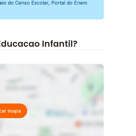
meio do Censo Escolar, Portal do Enem
Educacao Infantil?
izar mapa