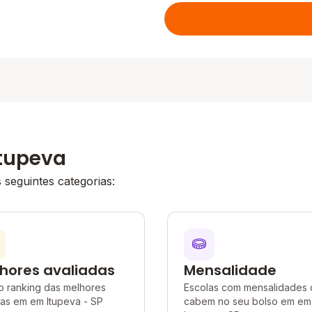
Itupeva
seguintes categorias:
hores avaliadas
Mensalidade
o ranking das melhores
Escolas com mensalidades
as em em Itupeva - SP
cabem no seu bolso em em