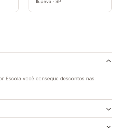
Itupeva - SP
hor Escola você consegue descontos nas