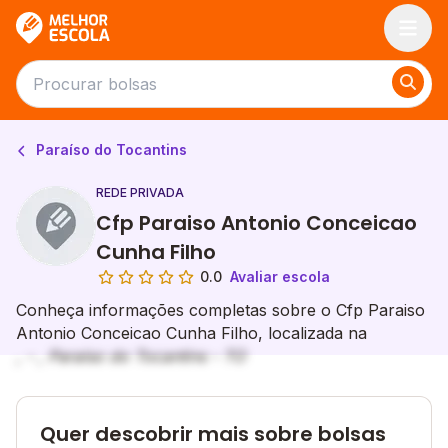
Melhor Escola
Paraíso do Tocantins
REDE PRIVADA
Cfp Paraiso Antonio Conceicao
Cunha Filho
0.0
Avaliar escola
Conheça informações completas sobre o Cfp Paraiso
Antonio Conceicao Cunha Filho, localizada na
, - , Paraíso do Tocantins - TO
Quer descobrir mais sobre bolsas