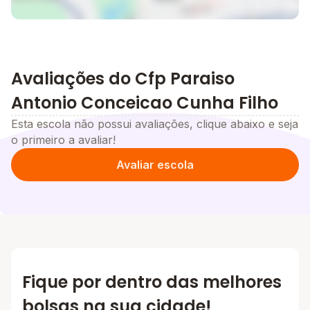
Avaliações do Cfp Paraiso
Antonio Conceicao Cunha Filho
Esta escola não possui avaliações, clique abaixo e seja
o primeiro a avaliar!
Avaliar escola
Fique por dentro das melhores
bolsas na sua cidade!