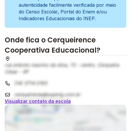
autenticidade facilmente verificada por meio
do Censo Escolar, Portal do Enem e/ou
Indicadores Educacionais do INEP.
Onde fica o Cerqueirence
Cooperativa Educacional?
rua antonio maximo da silva, 73 - centro, Cerqueira
César - SP
(14) 3714-2163
cerqueirense@superig.com.br
Visualizar contato da escola