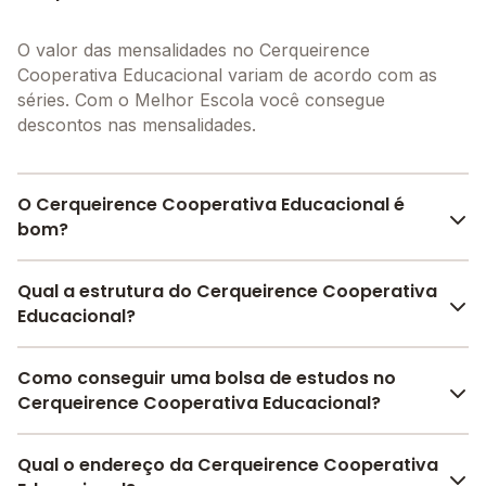
O valor das mensalidades no Cerqueirence
Cooperativa Educacional variam de acordo com as
séries. Com o Melhor Escola você consegue
descontos nas mensalidades.
O Cerqueirence Cooperativa Educacional é
bom?
O Cerqueirence Cooperativa Educacional é bem
Qual a estrutura do Cerqueirence Cooperativa
avaliado por pais, alunos e funcionários da escola,
Educacional?
com uma
avaliação média de 5.0
, que reflete o
preparo e qualidade de ensino da instituição.
O Cerqueirence Cooperativa Educacional oferece toda
Como conseguir uma bolsa de estudos no
A escola recebeu avaliação de
5.0
em
participação
a estrutura necessária para o conforto e
Cerqueirence Cooperativa Educacional?
da comunidade
,
5.0
em
estrutura física
,
5.0
em
desenvolvimento educacional dos seus alunos,
desenvolvimento socioemocional
e
5.0
em
contendo: Pátio Coberto, Biblioteca, Quadra Esportiva
Pesquise bolsas disponíveis no Melhor Escola e
motivação dos estudantes
Qual o endereço da Cerqueirence Cooperativa
.
Descoberta, Laboratório de ciências, Sala de