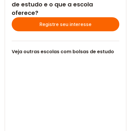
de estudo e o que a escola
oferece?
Registre seu interesse
Veja outras escolas com bolsas de estudo