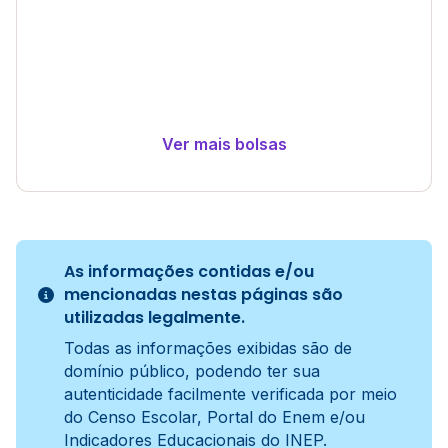
Ver mais bolsas
As informações contidas e/ou
mencionadas nestas páginas são
utilizadas legalmente.
Todas as informações exibidas são de
domínio público, podendo ter sua
autenticidade facilmente verificada por meio
do Censo Escolar, Portal do Enem e/ou
Indicadores Educacionais do INEP.