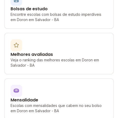
Bolsas de estudo
Encontre escolas com bolsas de estudo imperdíveis
em Doron em Salvador - BA
Melhores avaliadas
Veja o ranking das melhores escolas em Doron em
Salvador - BA
Mensalidade
Escolas com mensalidades que cabem no seu bolso
em Doron em Salvador - BA