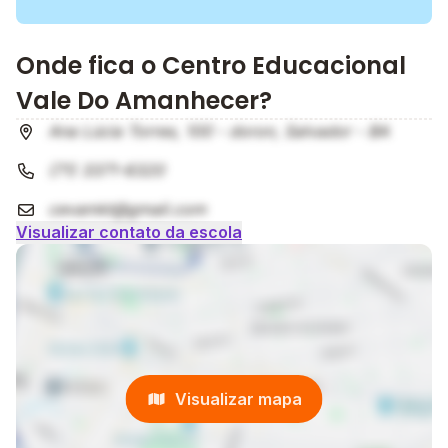
Onde fica o Centro Educacional
Vale Do Amanhecer?
Ana Lúcia Torres, 100 - doron, Salvador - BA
(71) 3371-6320
cevamkt@gmail.com
Visualizar contato da escola
Visualizar mapa