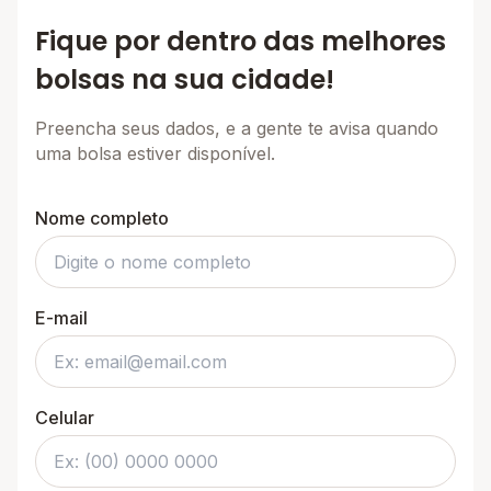
Fique por dentro das melhores
bolsas na sua cidade!
Preencha seus dados, e a gente te avisa quando
uma bolsa estiver disponível.
Nome completo
E-mail
Celular