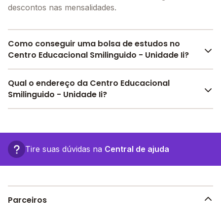
descontos nas mensalidades.
Como conseguir uma bolsa de estudos no
Centro Educacional Smilinguido - Unidade Ii?
Pesquise bolsas disponíveis no Melhor Escola e
Qual o endereço da Centro Educacional
encontre o melhor desconto para você.
Smilinguido - Unidade Ii?
O Centro Educacional Smilinguido - Unidade Ii fica em:
, - Uberlândia - MG.
Tire suas dúvidas na
Central de ajuda
Parceiros