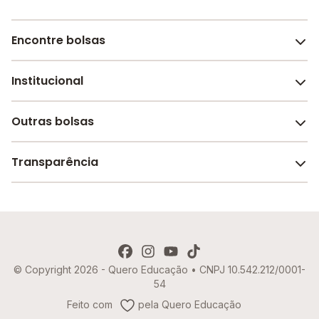
Encontre bolsas
Institucional
Melhores escolas de São Paulo
Escolas por cidade e bairro
Outras bolsas
Sobre o Melhor Escola
Bolsas de estudo em escolas
Revista Melhor Escola
Transparência
Faculdades e universidades
Trabalhe conosco
Escolas de inglês
Termos de uso
Aviso de Privacidade
© Copyright 2026 - Quero Educação • CNPJ 10.542.212/0001-
Política de Cookies
54
Imprensa
Feito com
pela Quero Educação