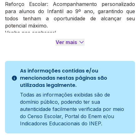
Reforço Escolar: Acompanhamento personalizado
para alunos do Infantil ao 9º ano, garantindo que
todos tenham a oportunidade de alcançar seu
potencial máximo.
Venha nos conhecer!
Descubra como o Centro Educacional Saber pode ser
Ver mais
o lugar ideal para o seu filho aprender e se
desenvolver com carinho e dedicação!
Se precisar de mais informações ou ajustes, estou à
disposição!
As informações contidas e/ou
mencionadas nestas páginas são
utilizadas legalmente.
Todas as informações exibidas são de
domínio público, podendo ter sua
autenticidade facilmente verificada por meio
do Censo Escolar, Portal do Enem e/ou
Indicadores Educacionais do INEP.