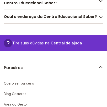
Centro Educacional Saber?
Pesquise bolsas disponíveis no Melhor Escola e
Qual o endereço da Centro Educacional Saber?
encontre o melhor desconto para você.
O Centro Educacional Saber fica em: Conj. Betania Ii,
Qu D, 10 - Parnaíba - PI.
Tire suas dúvidas na
Central de ajuda
Parceiros
Quero ser parceiro
Blog Gestores
Área do Gestor