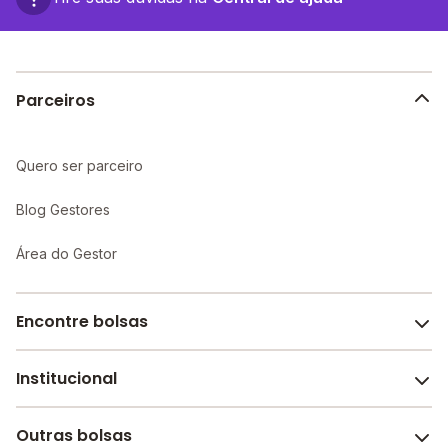
funcionários da escola.
Parceiros
Quero ser parceiro
Blog Gestores
Área do Gestor
Encontre bolsas
Institucional
Melhores escolas de São Paulo
Escolas por cidade e bairro
Outras bolsas
Sobre o Melhor Escola