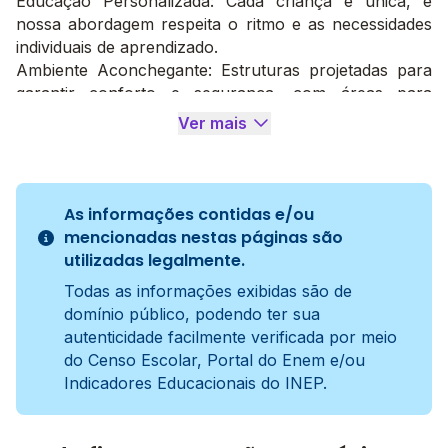
Educação Personalizada: Cada criança é única, e
nossa abordagem respeita o ritmo e as necessidades
individuais de aprendizado.
Ambiente Aconchegante: Estruturas projetadas para
garantir conforto e segurança, com áreas para
brincadeiras e atividades educativas.
Ver mais
Equipe Qualificada: Profissionais dedicados e
apaixonados pela educação infantil, comprometidos
com o bem-estar e o desenvolvimento das crianças.
Atividades e Programas:
As informações contidas e/ou
Atividades Lúdicas: Oferecemos uma variedade de
mencionadas nestas páginas são
atividades que estimulam a curiosidade, a criatividade e
utilizadas legalmente.
o desenvolvimento motor.
Todas as informações exibidas são de
Integração Familiar: Promovemos eventos e atividades
domínio público, podendo ter sua
que envolvem as famílias, fortalecendo a conexão
autenticidade facilmente verificada por meio
entre a escola e o lar.
do Censo Escolar, Portal do Enem e/ou
Venha Conhecer:
Indicadores Educacionais do INEP.
Para mais informações sobre a Conexão Berçário
Escola, entre em contato conosco e agende uma
visita. Estamos prontos para receber você e seu