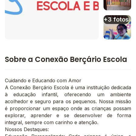
Imagem 3
+3 fotos
Imagem principal da galeria
Imagem 4
Sobre a Conexão Berçário Escola
Cuidando e Educando com Amor
A Conexão Berçário Escola é uma instituição dedicada
à educação infantil, oferecendo um ambiente
acolhedor e seguro para os pequenos. Nossa missão
é proporcionar um espaço onde as crianças possam
explorar, aprender e se desenvolver de forma
integral, sempre com carinho e atenção.
Nossos Destaques: