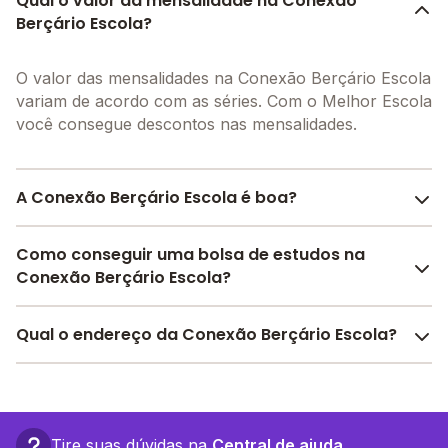
Qual o valor da mensalidade na Conexão
Berçário Escola?
O valor das mensalidades na Conexão Berçário Escola
variam de acordo com as séries. Com o Melhor Escola
você consegue descontos nas mensalidades.
A Conexão Berçário Escola é boa?
A Conexão Berçário Escola é bem avaliada por pais,
Como conseguir uma bolsa de estudos na
alunos e funcionários da escola, com uma
avaliação
Conexão Berçário Escola?
média de 4.1
, que reflete o preparo e qualidade de
ensino da instituição.
Pesquise bolsas disponíveis no Melhor Escola e
Qual o endereço da Conexão Berçário Escola?
A escola recebeu avaliação de
4.8
em
participação
encontre o melhor desconto para você.
da comunidade
,
2.5
em
estrutura física
,
4.8
em
A Conexão Berçário Escola fica em: R. Anacleto De
desenvolvimento socioemocional
e
4.5
em
Souza, 15 - João Pessoa - PB.
motivação dos estudantes
.
Confira aqui
as avaliações feitas por alunos, pais e
Tire suas dúvidas na
Central de ajuda