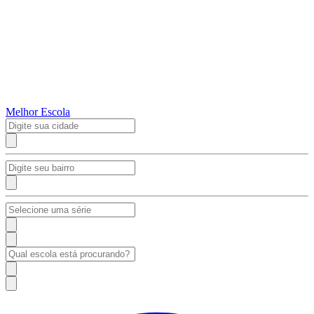
Melhor Escola