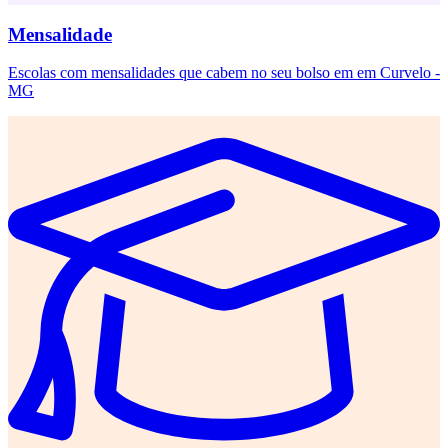
Mensalidade
Escolas com mensalidades que cabem no seu bolso em em Curvelo -
MG