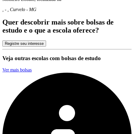
, - , Curvelo - MG
Quer descobrir mais sobre bolsas de
estudo e o que a escola oferece?
Registre seu interesse
Veja outras escolas com bolsas de estudo
Ver mais bolsas