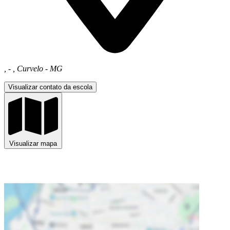
, - , Curvelo - MG
Visualizar contato da escola
Visualizar mapa