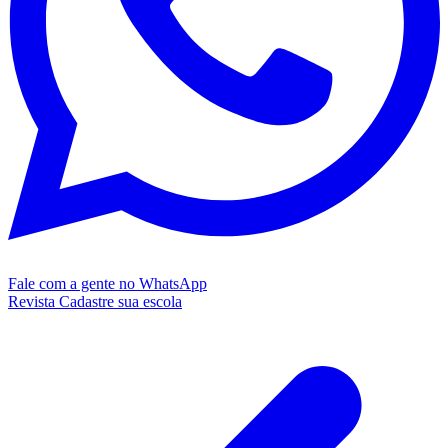
Fale com a gente no
WhatsApp
Revista
Cadastre sua escola