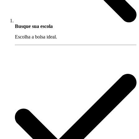
Busque sua escola
Escolha a bolsa ideal.