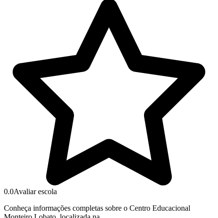
0.0
Avaliar escola
Conheça informações completas sobre o Centro Educacional
Monteiro Lobato, localizada na