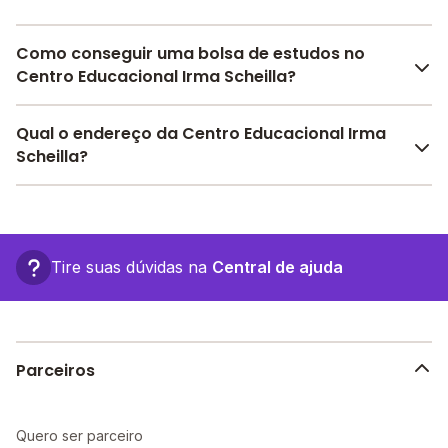
Como conseguir uma bolsa de estudos no
Centro Educacional Irma Scheilla?
Pesquise bolsas disponíveis no Melhor Escola e
Qual o endereço da Centro Educacional Irma
encontre o melhor desconto para você.
Scheilla?
O Centro Educacional Irma Scheilla fica em: , -
Imperatriz - MA.
Tire suas dúvidas na
Central de ajuda
Parceiros
Quero ser parceiro