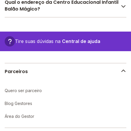
Pesquise bolsas disponíveis no Melhor Escola e
Qual o endereço da Centro Educacional Infantil
encontre o melhor desconto para você.
Balão Mágico?
O Centro Educacional Infantil Balão Mágico fica em: R.
Carlos Hand, 283 - Marechal Floriano - ES.
Tire suas dúvidas na
Central de ajuda
Parceiros
Quero ser parceiro
Blog Gestores
Área do Gestor