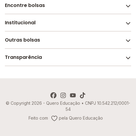
Encontre bolsas
Institucional
Melhores escolas de São Paulo
Escolas por cidade e bairro
Outras bolsas
Sobre o Melhor Escola
Bolsas de estudo em escolas
Revista Melhor Escola
Transparência
Faculdades e universidades
Trabalhe conosco
Escolas de inglês
Termos de uso
Aviso de Privacidade
© Copyright 2026 - Quero Educação • CNPJ 10.542.212/0001-
Política de Cookies
54
Imprensa
Feito com
pela Quero Educação