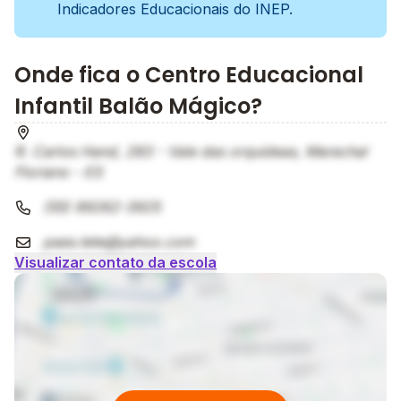
Indicadores Educacionais do INEP.
Onde fica o Centro Educacional
Infantil Balão Mágico?
R. Carlos Hand, 283 - Vale das orquídeas, Marechal
Floriano - ES
(55) 99262-3925
paes.tete@yahoo.com
Visualizar contato da escola