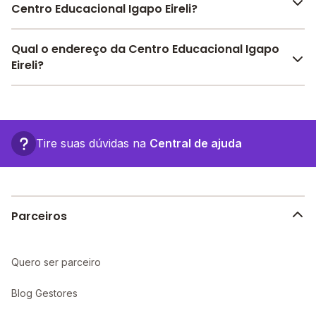
Centro Educacional Igapo Eireli?
Pesquise bolsas disponíveis no Melhor Escola e
Qual o endereço da Centro Educacional Igapo
encontre o melhor desconto para você.
Eireli?
O Centro Educacional Igapo Eireli fica em: , - Manaus
- AM.
Tire suas dúvidas na
Central de ajuda
Parceiros
Quero ser parceiro
Blog Gestores