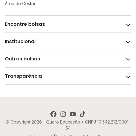
Área do Gestor
Encontre bolsas
Institucional
Melhores escolas de São Paulo
Escolas por cidade e bairro
Outras bolsas
Sobre o Melhor Escola
Bolsas de estudo em escolas
Revista Melhor Escola
Transparência
Faculdades e universidades
Trabalhe conosco
Escolas de inglês
Termos de uso
Aviso de Privacidade
© Copyright 2026 - Quero Educação • CNPJ 10.542.212/0001-
Política de Cookies
54
Imprensa