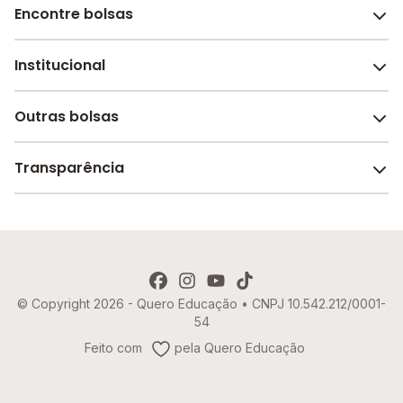
Encontre bolsas
Institucional
Melhores escolas de São Paulo
Escolas por cidade e bairro
Outras bolsas
Sobre o Melhor Escola
Bolsas de estudo em escolas
Revista Melhor Escola
Transparência
Faculdades e universidades
Trabalhe conosco
Escolas de inglês
Termos de uso
Aviso de Privacidade
© Copyright 2026 - Quero Educação • CNPJ 10.542.212/0001-
Política de Cookies
54
Imprensa
Feito com
pela Quero Educação