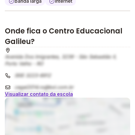
Banda larga
Internet
Onde fica o Centro Educacional
Galileu?
Avenida Dos Imigrantes, 3239 - São Sebastião II,
Porto Velho - RO
(69) 3223-8912
cegal2014.ro@bol.com.br
Visualizar contato da escola