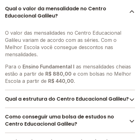
Qual o valor da mensalidade no Centro
Educacional Galileu?
O valor das mensalidades no Centro Educacional
Galileu variam de acordo com as séries. Com o
Melhor Escola você consegue descontos nas
mensalidades.
Para o
Ensino Fundamental I
as mensalidades cheias
estão a partir de
R$ 880,00
e com bolsas no Melhor
Escola a partir de
R$ 440,00
.
Qual a estrutura do Centro Educacional Galileu?
O Centro Educacional Galileu oferece toda a estrutura
Como conseguir uma bolsa de estudos no
necessária para o conforto e desenvolvimento
Centro Educacional Galileu?
educacional dos seus alunos, contendo: Biblioteca,
Parquinho, Sala de leitura, Sala de professores, Pátio