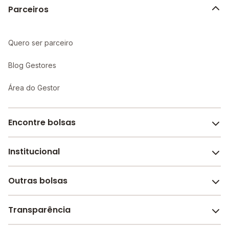
Parceiros
Quero ser parceiro
Blog Gestores
Área do Gestor
Encontre bolsas
Institucional
Melhores escolas de São Paulo
Escolas por cidade e bairro
Outras bolsas
Sobre o Melhor Escola
Bolsas de estudo em escolas
Revista Melhor Escola
Transparência
Faculdades e universidades