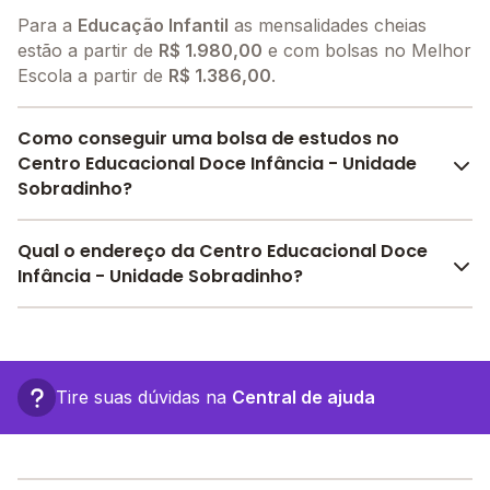
Para a
Educação Infantil
as mensalidades cheias
estão a partir de
R$ 1.980,00
e com bolsas no Melhor
Escola a partir de
R$ 1.386,00
.
Como conseguir uma bolsa de estudos no
Centro Educacional Doce Infância - Unidade
Sobradinho?
O Melhor Escola oferece descontos para o Centro
Qual o endereço da Centro Educacional Doce
Educacional Doce Infância - Unidade Sobradinho a
Infância - Unidade Sobradinho?
partir de
R$ 1.386,00
. Faça sua busca no site e
encontre o melhor desconto para você.
O Centro Educacional Doce Infância - Unidade
Sobradinho fica em: Av. Central Conjunto, 10 - Brasília
- DF.
Tire suas dúvidas na
Central de ajuda