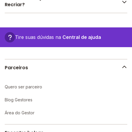
encontre o melhor desconto para você.
Recriar?
O Centro Educacional Criar E Recriar fica em: R. Aires
De Almeida, 16 - Manaus - AM.
Tire suas dúvidas na
Central de ajuda
Parceiros
Quero ser parceiro
Blog Gestores
Área do Gestor