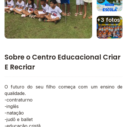
Imagem 3
+3 fotos
Imagem principal da galeria
Imagem 4
Sobre o Centro Educacional Criar
E Recriar
O futuro do seu filho começa com um ensino de
qualidade.
-contraturno
-inglês
-natação
-judô e ballet
-educação cristã