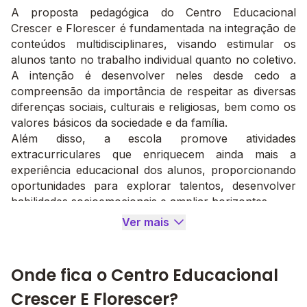
A proposta pedagógica do Centro Educacional
Crescer e Florescer é fundamentada na integração de
conteúdos multidisciplinares, visando estimular os
alunos tanto no trabalho individual quanto no coletivo.
A intenção é desenvolver neles desde cedo a
compreensão da importância de respeitar as diversas
diferenças sociais, culturais e religiosas, bem como os
valores básicos da sociedade e da família.
Além disso, a escola promove atividades
extracurriculares que enriquecem ainda mais a
experiência educacional dos alunos, proporcionando
oportunidades para explorar talentos, desenvolver
habilidades socioemocionais e ampliar horizontes.
A participação ativa e colaborativa dos pais e
Ver mais
responsáveis é incentivada em todas as etapas do
processo educativo, fortalecendo assim o elo entre
escola, família e comunidade. Essa parceria é
Onde fica o Centro Educacional
essencial para garantir o sucesso e o bem-estar dos
Crescer E Florescer?
alunos, contribuindo para sua formação integral