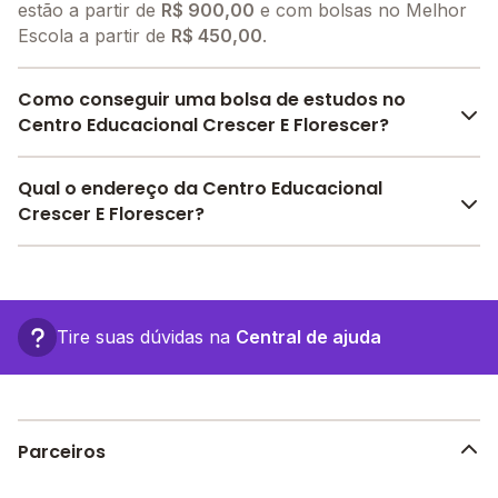
estão a partir de
R$ 900,00
e com bolsas no Melhor
Escola a partir de
R$ 450,00
.
Como conseguir uma bolsa de estudos no
Centro Educacional Crescer E Florescer?
O Melhor Escola oferece descontos para o Centro
Qual o endereço da Centro Educacional
Educacional Crescer E Florescer a partir de
Crescer E Florescer?
R$ 450,00
. Faça sua busca no site e encontre o
melhor desconto para você.
O Centro Educacional Crescer E Florescer fica em: R.
Edvaldo Cantolino, 33 - Salvador - BA.
Tire suas dúvidas na
Central de ajuda
Parceiros