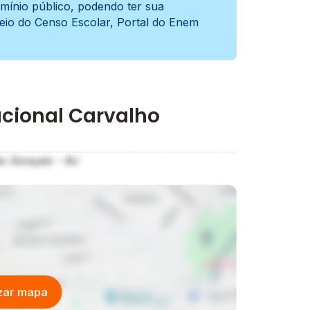
mínio público, podendo ter sua
meio do Censo Escolar, Portal do Enem
acional Carvalho
ão Gonçalo - RJ
izar mapa