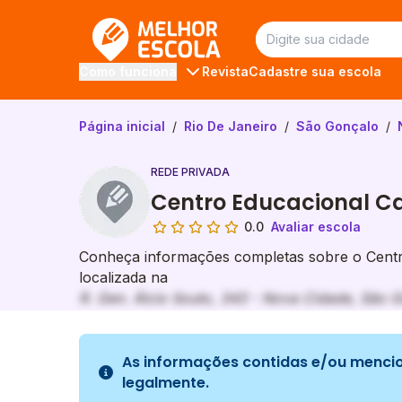
Melhor Escola
Revista
Cadastre sua escola
Como funciona
Página inicial
/
Rio De Janeiro
/
São Gonçalo
/
REDE PRIVADA
Centro Educacional C
0.0
Avaliar escola
Conheça informações completas sobre o Centr
localizada na
R. Gen. Álcio Souto, 343 - Nova Cidade, São G
As informações contidas e/ou mencio
legalmente.