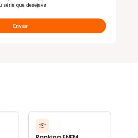
u série que desejava
Enviar
Ranking ENEM