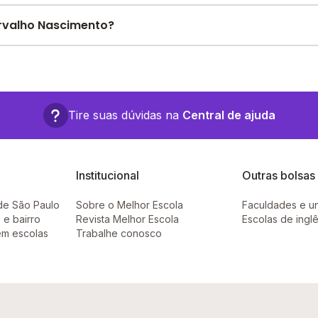
e encontre o melhor desconto para você.
rvalho Nascimento?
 em: R. Gen. Álcio Souto, 343 - São Gonçalo - RJ.
Tire suas dúvidas na
Central de ajuda
Institucional
Outras bolsas
de São Paulo
Sobre o Melhor Escola
Faculdades e u
 e bairro
Revista Melhor Escola
Escolas de ingl
em escolas
Trabalhe conosco