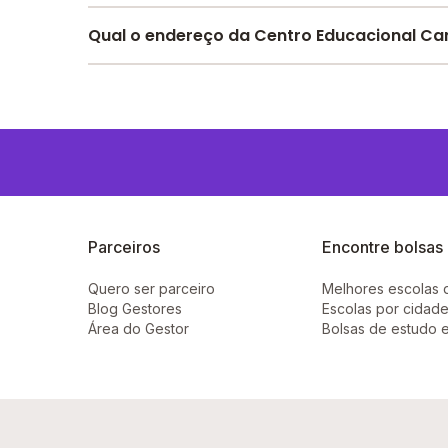
Pesquise bolsas disponíveis no Melhor Escola 
Qual o endereço da Centro Educacional Ca
O Centro Educacional Carvalho Nascimento fica
Parceiros
Encontre bolsas
Quero ser parceiro
Melhores escolas 
Blog Gestores
Escolas por cidade
Área do Gestor
Bolsas de estudo 