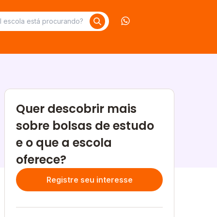
Contate-nos no What
Quer descobrir mais
sobre bolsas de estudo
e o que a escola
oferece?
Registre seu interesse