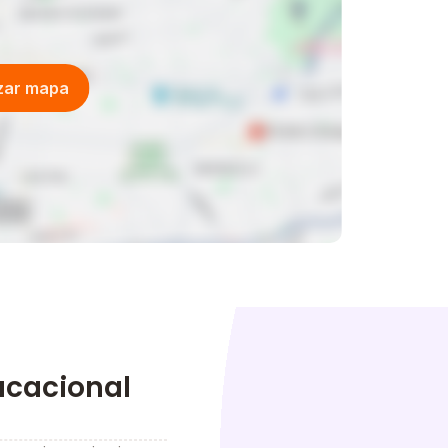
vimento da criança, as duas podem ser
nos tenham desde os primeiros anos
izar mapa
o da vida.
 saber o que será interessante? Se
vo… “.
t
ucacional