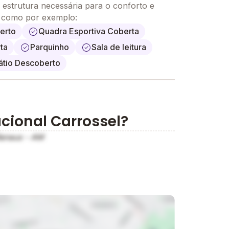
cordo com a faixa etária.
 estrutura necessária para o conforto e
, como por exemplo:
erto
Quadra Esportiva Coberta
ta
Parquinho
Sala de leitura
átio Descoberto
cional Carrossel?
elhor acolhimento das crianças
 higiene pessoal, preservação do meio
Manaus - AM
a e outros;
dápio elaborado e acompanhado por
 com metodologia inovadora e avançada;
ado;
ização
dade)