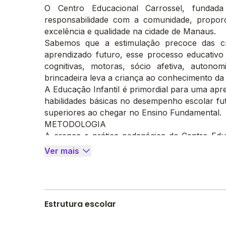
O Centro Educacional Carrossel, funda
responsabilidade com a comunidade, propor
excelência e qualidade na cidade de Manaus.
Sabemos que a estimulação precoce das cr
aprendizado futuro, esse processo educativ
cognitivas, motoras, sócio afetiva, autonom
brincadeira leva a criança ao conhecimento da l
A Educação Infantil é primordial para uma apr
habilidades básicas no desempenho escolar fut
superiores ao chegar no Ensino Fundamental.
METODOLOGIA
A crença e prática pedagógica do Centro Edu
princípios sócio interacionista formulados or
Ver mais
Vigostsky, Wallon, Freinet, Emília Ferreiro, de
o C E C acredita que a aprendizagem ocorre p
sociais e da construção conjunta de conhecime
ESTRUTURA
Estrutura escolar
O Centro Educacional Carrossel possui uma
climatizadas, monitoramento por câmeras de