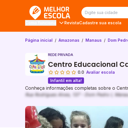
Melhor Escola
Revista
Cadastre sua escola
Como funciona
Página inicial
/
Amazonas
/
Manaus
/
Dom Pedro
REDE PRIVADA
Centro Educacional Ca
0.0
Avaliar escola
Infantil em alta!
Conheça informações completas sobre o Centro
Rua Rodrigues Alves, 137 - Dom Pedro I, Mana
Galeria de imagem