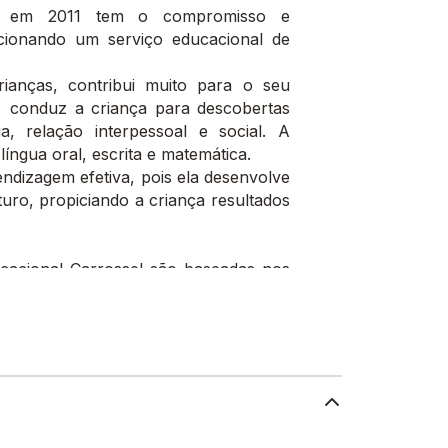
da em 2011 tem o compromisso e
cionando um serviço educacional de
ianças, contribui muito para o seu
o conduz a criança para descobertas
ia, relação interpessoal e social. A
íngua oral, escrita e matemática.
endizagem efetiva, pois ela desenvolve
uro, propiciando a criança resultados
cacional Carrossel são baseadas nos
iginalmente pelos autores Jean Piaget,
ntre outros. Baseado nesses princípios
rincipalmente por meio das interações
nto.
 estrutura moderna e segura, salas
 segurança, banheiros e refeitório