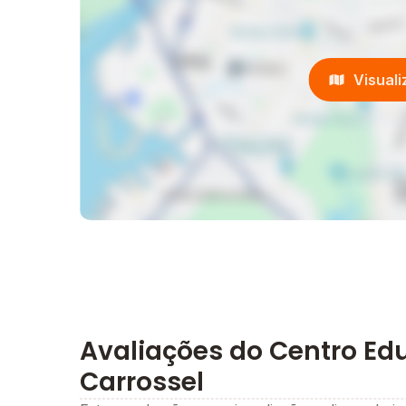
- BALLET
- JUDÔ
A escola e família são essenciais no desenvol
parceiras nesse processo para que os peque
Visual
uma estrutura de qualidade para durar ao long
Desejamos fazer parte dessa história.
“Como podemos, com nossas mentes adultas,
você seguir a criança… pode descobrir algo no
Piage
Avaliações do Centro Ed
Carrossel