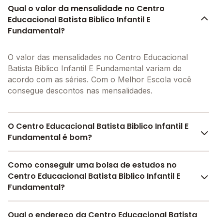
Qual o valor da mensalidade no Centro
Educacional Batista Biblico Infantil E
Fundamental?
O valor das mensalidades no Centro Educacional
Batista Biblico Infantil E Fundamental variam de
acordo com as séries. Com o Melhor Escola você
consegue descontos nas mensalidades.
O Centro Educacional Batista Biblico Infantil E
Fundamental é bom?
O Centro Educacional Batista Biblico Infantil E
Como conseguir uma bolsa de estudos no
Fundamental é bem avaliado por pais, alunos e
Centro Educacional Batista Biblico Infantil E
funcionários da escola, com uma
avaliação média de
Fundamental?
4.6
, que reflete o preparo e qualidade de ensino da
instituição.
Pesquise bolsas disponíveis no Melhor Escola e
Qual o endereço da Centro Educacional Batista