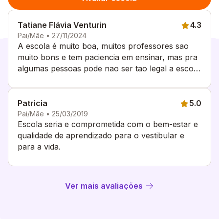
Tatiane Flávia Venturin
4.3
Pai/Mãe • 27/11/2024
A escola é muito boa, muitos professores sao
muito bons e tem paciencia em ensinar, mas pra
algumas pessoas pode nao ser tao legal a escola
e muito competitiva e ensino puxado de verdade
principalmente o vestibular, mas o colegio é
perfeito mesmo assim possui laboratorios
Patricia
5.0
professores que se importam com o
Pai/Mãe • 25/03/2019
Escola seria e comprometida com o bem-estar e
desenvolvimento dos alunos e sempre param
qualidade de aprendizado para o vestibular e
para escuta-los recomendo para quem quer uma
para a vida.
educaçao de qualidad e puxada
Ver mais avaliações