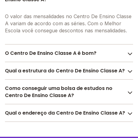
O valor das mensalidades no Centro De Ensino Classe
A variam de acordo com as séries. Com o Melhor
Escola você consegue descontos nas mensalidades.
O Centro De Ensino Classe A é bom?
O Centro De Ensino Classe A é bem avaliado por pais,
Qual a estrutura do Centro De Ensino Classe A?
alunos e funcionários da escola, com uma
avaliação
média de 4.9
, que reflete o preparo e qualidade de
O Centro De Ensino Classe A oferece toda a estrutura
Como conseguir uma bolsa de estudos no
ensino da instituição.
necessária para o conforto e desenvolvimento
Centro De Ensino Classe A?
A escola recebeu avaliação de
4.7
em
participação
educacional dos seus alunos, contendo: Laboratório
da comunidade
,
5.0
em
estrutura física
,
5.0
em
de informática, Pátio Coberto, Quadra Esportiva
Pesquise bolsas disponíveis no Melhor Escola e
desenvolvimento socioemocional
Qual o endereço da Centro De Ensino Classe A?
e
4.9
em
Coberta, Biblioteca, Parquinho, Laboratório de
encontre o melhor desconto para você.
motivação dos estudantes
.
ciências, Sala de professores, Banda larga, Internet,
Confira aqui
as avaliações feitas por alunos, pais e
O Centro De Ensino Classe A fica em: av carlos
entre outras estruturas.
funcionários da escola.
gomes, 1135 - Porto Velho - RO.