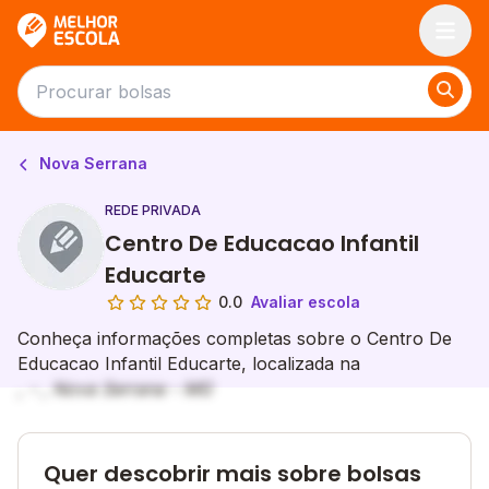
Melhor Escola
Nova Serrana
REDE PRIVADA
Centro De Educacao Infantil
Educarte
0.0
Avaliar escola
Conheça informações completas sobre o Centro De
Educacao Infantil Educarte, localizada na
, - , Nova Serrana - MG
Quer descobrir mais sobre bolsas