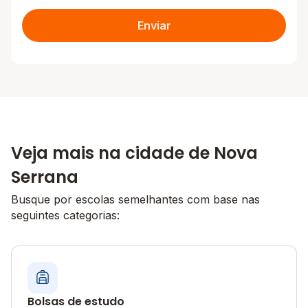
Enviar
Veja mais na cidade de Nova
Serrana
Busque por escolas semelhantes com base nas
seguintes categorias:
Bolsas de estudo