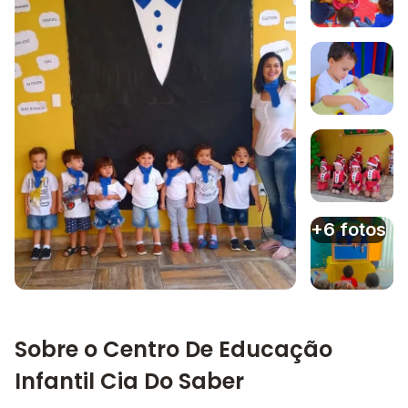
Imagem 1
Imagem 2
Imagem 3
+6 fotos
Imagem principal da galeria
Imagem 4
Sobre o Centro De Educação
Infantil Cia Do Saber