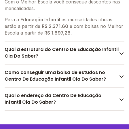
Com o Melhor Escola você consegue descontos nas
mensalidades.
Para a
Educação Infantil
as mensalidades cheias
estão a partir de
R$ 2.371,60
e com bolsas no Melhor
Escola a partir de
R$ 1.897,28
.
Qual a estrutura do Centro De Educação Infantil
Cia Do Saber?
O Centro De Educação Infantil Cia Do Saber oferece
Como conseguir uma bolsa de estudos no
toda a estrutura necessária para o conforto e
Centro De Educação Infantil Cia Do Saber?
desenvolvimento educacional dos seus alunos,
contendo: Alimentação, Pátio Coberto, Biblioteca,
O Melhor Escola oferece descontos para o Centro De
Qual o endereço da Centro De Educação
Berçário, Parquinho, Sala de leitura, Refeitório, Pátio
Educação Infantil Cia Do Saber a partir de
Infantil Cia Do Saber?
Descoberto, Internet, entre outras estruturas.
R$ 1.897,28
. Faça sua busca no site e encontre o
melhor desconto para você.
O Centro De Educação Infantil Cia Do Saber fica em:
Rua José Pinto Vieira, 153 - Vila Velha - ES.