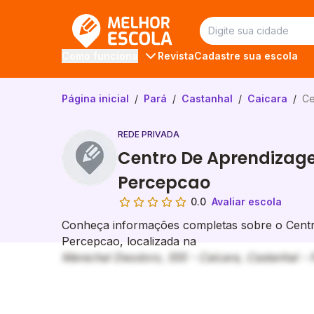
Melhor Escola
Revista
Cadastre sua escola
Como funciona
Página inicial
/
Pará
/
Castanhal
/
Caicara
/
Ce
REDE PRIVADA
Centro De Aprendizag
Percepcao
0.0
Avaliar escola
Conheça informações completas sobre o Cent
Percepcao, localizada na
Marechal Deodoro, 555 - Caicara, Castanhal - 