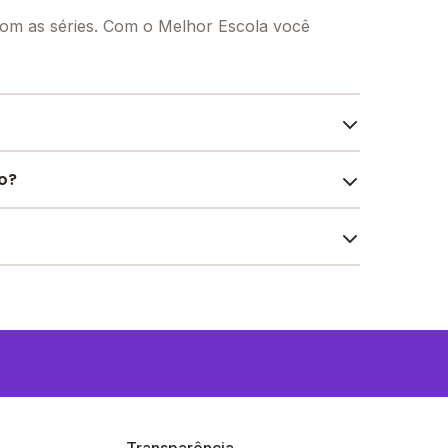
om as séries. Com o Melhor Escola você
nforto e desenvolvimento educacional dos seus
o?
teca, Parquinho, Sala de leitura, Sala de
PA.