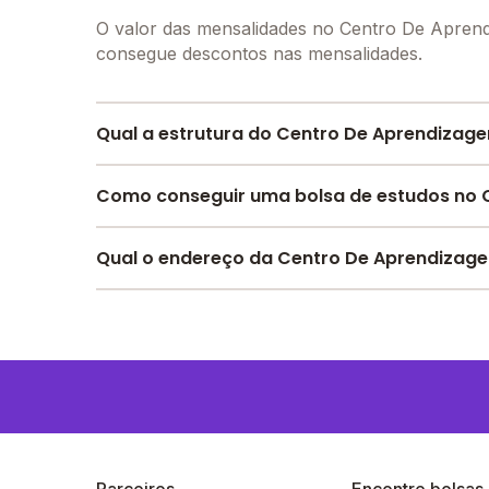
O valor das mensalidades no Centro De Apren
consegue descontos nas mensalidades.
Qual a estrutura do Centro De Aprendizag
O Centro De Aprendizagem E Desenvolvimento P
Como conseguir uma bolsa de estudos no 
alunos, contendo: Laboratório de informática, 
professores, Banda larga, Internet, entre outra
Pesquise bolsas disponíveis no Melhor Escola 
Qual o endereço da Centro De Aprendizag
O Centro De Aprendizagem E Desenvolvimento 