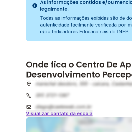
As informações contidas e/ou mencio
legalmente.
Todas as informações exibidas são de do
autenticidade facilmente verificada por 
e/ou Indicadores Educacionais do INEP.
Onde fica o Centro De A
Desenvolvimento Perce
marechal deodoro, 555 - caicara, Castanha
(91) 3721-1387
diego@caeteweb.com.br
Visualizar contato da escola