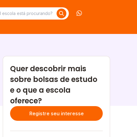
Contate-nos no What
Quer descobrir mais
sobre bolsas de estudo
e o que a escola
oferece?
Registre seu interesse