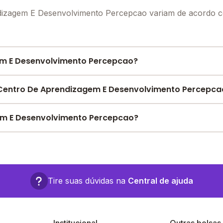
dizagem E Desenvolvimento Percepcao variam de acordo c
em E Desenvolvimento Percepcao?
ercepcao oferece toda a estrutura necessária para o co
Centro De Aprendizagem E Desenvolvimento Percepca
Pátio Coberto, Área Verde, Quadra Esportiva Coberta, Biblio
s estruturas.
e encontre o melhor desconto para você.
em E Desenvolvimento Percepcao?
Percepcao fica em: marechal deodoro, 555 - Castanhal - 
Tire suas dúvidas na
Central de ajuda