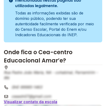
mencionadas nestas páginas são
utilizadas legalmente.
Todas as informações exibidas são de
domínio público, podendo ter sua
autenticidade facilmente verificada por meio
do Censo Escolar, Portal do Enem e/ou
Indicadores Educacionais do INEP.
Onde fica o Cea-centro
Educacional Amar’e?
Rua Padre João Maria, NA - cohabinal, Parnamirim -
RN
(84) 99985-1463
ceaadn07@gmail.com
Visualizar contato da escola