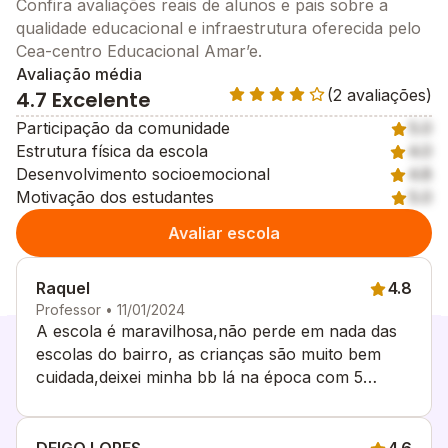
Confira avaliações reais de alunos e pais sobre a
qualidade educacional e infraestrutura oferecida pelo
Cea-centro Educacional Amar’e.
Avaliação média
(2 avaliações)
4.7 Excelente
Participação da comunidade
5.0
Estrutura física da escola
4.0
Desenvolvimento socioemocional
4.8
Motivação dos estudantes
5.0
Avaliar escola
Raquel
4.8
Professor • 11/01/2024
A escola é maravilhosa,não perde em nada das
escolas do bairro, as crianças são muito bem
cuidada,deixei minha bb lá na época com 5
meses e não tenho o q reclamar..Os funcionários
sempre muito atenciosos..Amooo demais