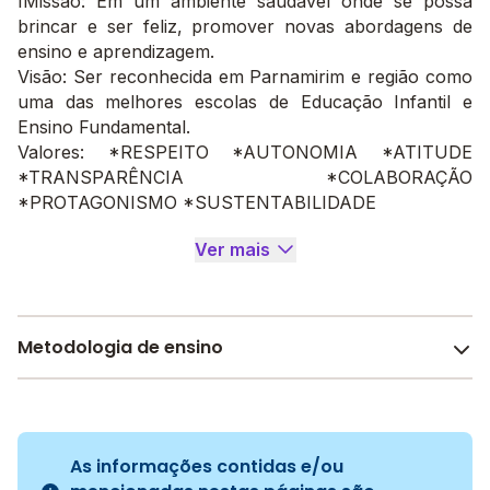
IMissão: Em um ambiente saudável onde se possa
brincar e ser feliz, promover novas abordagens de
ensino e aprendizagem.
Visão: Ser reconhecida em Parnamirim e região como
uma das melhores escolas de Educação Infantil e
Ensino Fundamental.
Valores: *RESPEITO *AUTONOMIA *ATITUDE
*TRANSPARÊNCIA *COLABORAÇÃO
*PROTAGONISMO *SUSTENTABILIDADE
Ver mais
Metodologia de ensino
Maria Montessori
A metodologia é um conjunto de métodos e práticas
adotados pela escola no processo de ensino e
As informações contidas e/ou
aprendizagem do aluno.