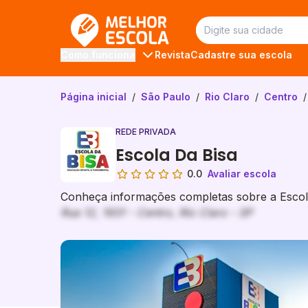
Melhor Escola
Revista
Cadastre sua escola
Como funciona
Página inicial
/
São Paulo
/
Rio Claro
/
Centro
/
REDE PRIVADA
Escola Da Bisa
0.0
Avaliar escola
Conheça informações completas sobre a Escola
Rua 12, 1931 - Centro, Rio Claro - SP
Galeria de imagem