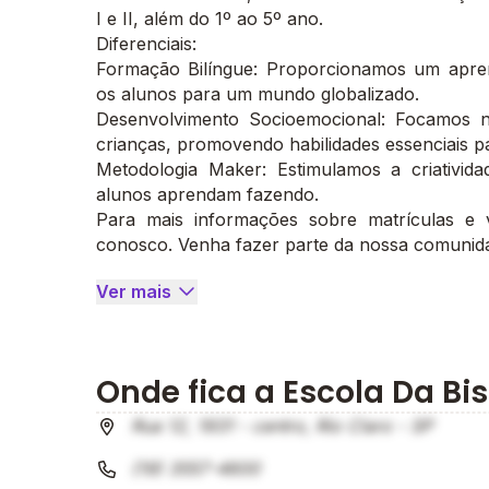
I e II, além do 1º ao 5º ano.
Diferenciais:
Formação Bilíngue: Proporcionamos um apren
os alunos para um mundo globalizado.
Desenvolvimento Socioemocional: Focamos n
crianças, promovendo habilidades essenciais pa
Metodologia Maker: Estimulamos a criativid
alunos aprendam fazendo.
Para mais informações sobre matrículas e v
conosco. Venha fazer parte da nossa comunid
Ver mais
Onde fica a Escola Da Bi
Rua 12, 1931 - centro, Rio Claro - SP
(19) 3557-4600