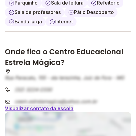
Parquinho
Sala de leitura
Refeitório
Sala de professores
Pátio Descoberto
Banda larga
Internet
Onde fica o Centro Educacional
Estrela Mágica?
Rua Paracatu, 155 - sta terezinha, Juiz de Fora - MG
(32) 3224-2330
ceem.estrelamagica@yahoo.com.br
Visualizar contato da escola