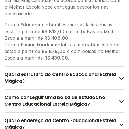
Estrela Mágica variam de acordo com as séries. Com
o Melhor Escola você consegue descontos nas
mensalidades.
Para a
Educação Infantil
as mensalidades cheias
estão a partir de
R$ 812,00
e com bolsas no Melhor
Escola a partir de
R$ 406,00
.
Para o
Ensino Fundamental I
as mensalidades cheias
estão a partir de
R$ 878,00
e com bolsas no Melhor
Escola a partir de
R$ 439,00
.
Qual a estrutura do Centro Educacional Estrela
Mágica?
O Centro Educacional Estrela Mágica oferece toda a
Como conseguir uma bolsa de estudos no
estrutura necessária para o conforto e
Centro Educacional Estrela Mágica?
desenvolvimento educacional dos seus alunos,
contendo: Pátio Coberto, Área Verde, Biblioteca,
O Melhor Escola oferece descontos para o Centro
Qual o endereço da Centro Educacional Estrela
Berçário, Quadra Esportiva Descoberta, Parquinho,
Educacional Estrela Mágica a partir de
R$ 332,00
.
Mágica?