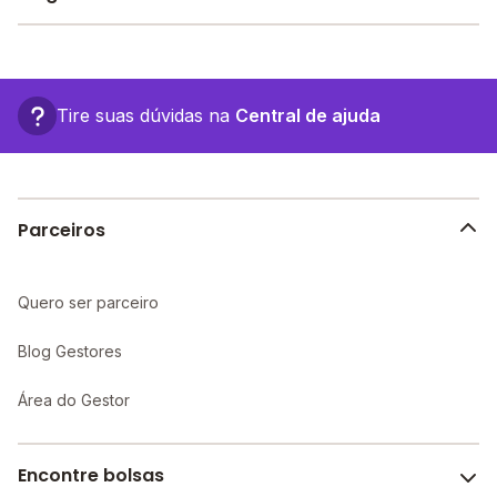
Sala de leitura, Refeitório, Sala de professores, Pátio
Faça sua busca no site e encontre o melhor desconto
Descoberto, Banda larga, Internet, entre outras
para você.
O Centro Educacional Estrela Mágica fica em: Rua
estruturas.
Paracatu, 155 - Juiz de Fora - MG.
Tire suas dúvidas na
Central de ajuda
Parceiros
Quero ser parceiro
Blog Gestores
Área do Gestor
Encontre bolsas