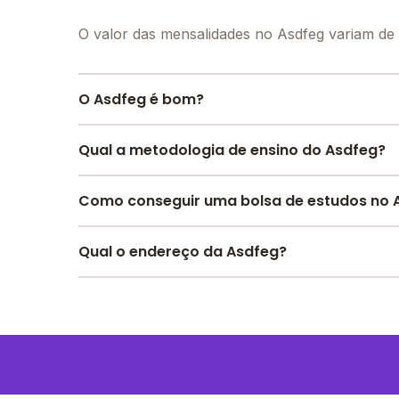
O valor das mensalidades no Asdfeg variam de
O Asdfeg é bom?
O Asdfeg é bem avaliado por pais, alunos e f
Qual a metodologia de ensino do Asdfeg?
instituição.
A escola recebeu avaliação de
5.0
em
partici
A metodologia é um conjunto de métodos e prát
Como conseguir uma bolsa de estudos no 
motivação dos estudantes
.
Confira aqui
as avaliações feitas por alunos, p
Pesquise bolsas disponíveis no Melhor Escola 
Qual o endereço da Asdfeg?
O Asdfeg fica em: Rua Das Zineas, 1230 - Luca