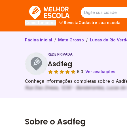
Melhor Escola
Revista
Cadastre sua escola
Como funciona
Página inicial
/
Mato Grosso
/
Lucas do Rio Verd
REDE PRIVADA
Asdfeg
5.0
Ver avaliações
Conheça informações completas sobre o Asdfeg
Rua Das Zineas, 1230 - Bandeirantes, Lucas do
Sobre o Asdfeg