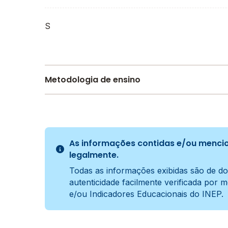
S
Metodologia de ensino
Ativa
A metodologia é um conjunto de métodos e prá
ensino e aprendizagem do aluno.
As informações contidas e/ou mencio
legalmente.
Todas as informações exibidas são de do
autenticidade facilmente verificada por 
e/ou Indicadores Educacionais do INEP.