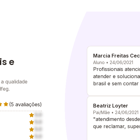
Marcia Freitas Ce
is e
Aluno • 24/06/2021
Profissionais atenc
atender e soluciona
 a qualidade
brasil e sem c
dfeg.
(5 avaliações)
Beatriz Loyter
Pai/Mãe • 24/06/2021
5.0
"atendimento desde
5.0
que reclamar, super
5.0
5.0