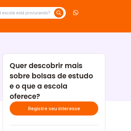
Contate-nos no What
Quer descobrir mais
sobre bolsas de estudo
e o que a escola
oferece?
Registre seu interesse