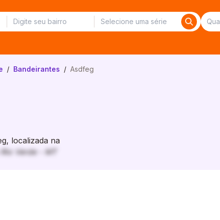
e
/
Bandeirantes
/
Asdfeg
, localizada na
 Rio Verde - MT