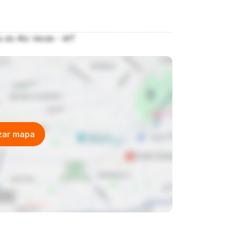
s do Rio Verde - MT
izar mapa