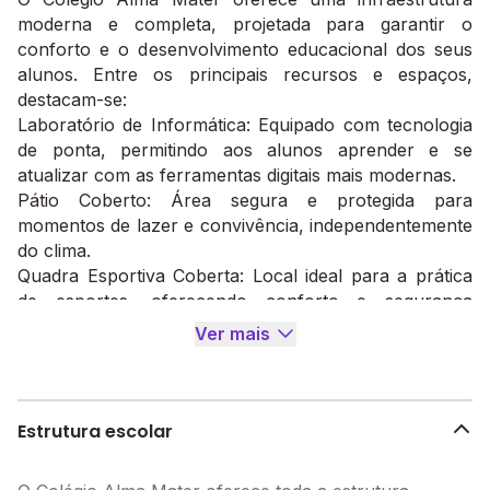
moderna e completa, projetada para garantir o
conforto e o desenvolvimento educacional dos seus
alunos. Entre os principais recursos e espaços,
destacam-se:
Laboratório de Informática: Equipado com tecnologia
de ponta, permitindo aos alunos aprender e se
atualizar com as ferramentas digitais mais modernas.
Pátio Coberto: Área segura e protegida para
momentos de lazer e convivência, independentemente
do clima.
Quadra Esportiva Coberta: Local ideal para a prática
de esportes, oferecendo conforto e segurança
durante as atividades físicas.
Ver mais
Biblioteca: Um ambiente aconchegante, com um
acervo diversificado que estimula o gosto pela leitura
e o aprendizado contínuo.
Quadra Esportiva Descoberta: Espaço ao ar livre para
Estrutura escolar
a prática de esportes e atividades recreativas,
promovendo saúde e integração social.