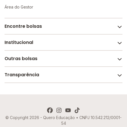
Área do Gestor
Encontre bolsas
Institucional
Melhores escolas de São Paulo
Escolas por cidade e bairro
Outras bolsas
Sobre o Melhor Escola
Bolsas de estudo em escolas
Revista Melhor Escola
Transparência
Faculdades e universidades
Trabalhe conosco
Escolas de inglês
Termos de uso
Aviso de Privacidade
© Copyright 2026 - Quero Educação • CNPJ 10.542.212/0001-
Política de Cookies
54