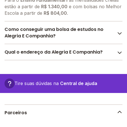
Para o
Ensino Fundamental I
as mensalidades cheias
estão a partir de
R$ 1.340,00
e com bolsas no Melhor
Escola a partir de
R$ 804,00
.
Como conseguir uma bolsa de estudos no
Alegria E Companhia?
O Melhor Escola oferece descontos para o Alegria E
Qual o endereço da Alegria E Companhia?
Companhia a partir de
R$ 804,00
. Faça sua busca no
site e encontre o melhor desconto para você.
O Alegria E Companhia fica em: Rua Senador Muniz
Freire, 74 - Rio de Janeiro - RJ.
Tire suas dúvidas na
Central de ajuda
Parceiros