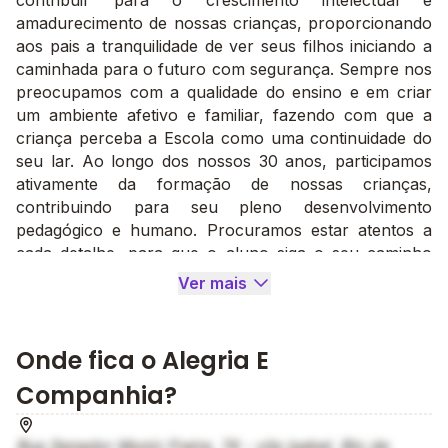
contribuir para o crescimento intelectual e
amadurecimento de nossas crianças, proporcionando
aos pais a tranquilidade de ver seus filhos iniciando a
caminhada para o futuro com segurança. Sempre nos
preocupamos com a qualidade do ensino e em criar
um ambiente afetivo e familiar, fazendo com que a
criança perceba a Escola como uma continuidade do
seu lar. Ao longo dos nossos 30 anos, participamos
ativamente da formação de nossas crianças,
contribuindo para seu pleno desenvolvimento
pedagógico e humano. Procuramos estar atentos a
cada detalhe, para que o aluno siga o seu caminho
preparado para novas conquistas, seguro de suas
Ver mais
potencialidades e valores.
NOSSA MISSÃO:
Educar para humanizar, oferecendo ensino de
Onde fica o Alegria E
qualidade, proporcionando o desenvolvimento
Companhia?
intelectual, emocional, físico e social, construindo
valores de solidariedade humana, respeito e amor ao
próximo.
Rua Senador Muniz Freire, 74 - vila isabel, Rio de