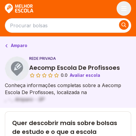
Melhor Escola
Amparo
REDE PRIVADA
Aecomp Escola De Profissoes
0.0
Avaliar escola
Conheça informações completas sobre a Aecomp
Escola De Profissoes, localizada na
, - , Amparo - SP
Quer descobrir mais sobre bolsas
de estudo e o que a escola