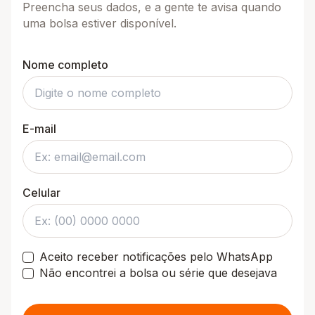
Preencha seus dados, e a gente te avisa quando
uma bolsa estiver disponível.
Nome completo
E-mail
Celular
Aceito receber notificações pelo WhatsApp
Não encontrei a bolsa ou série que desejava