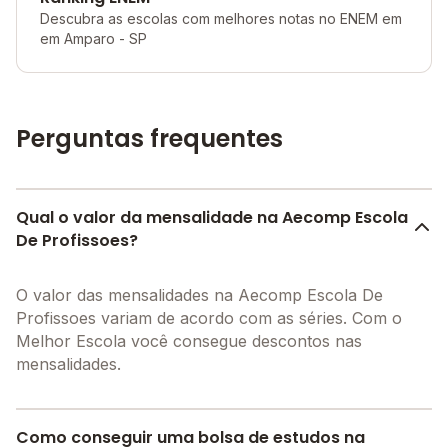
Descubra as escolas com melhores notas no ENEM em
em Amparo - SP
Perguntas frequentes
Qual o valor da mensalidade na Aecomp Escola
De Profissoes?
O valor das mensalidades na Aecomp Escola De
Profissoes variam de acordo com as séries. Com o
Melhor Escola você consegue descontos nas
mensalidades.
Como conseguir uma bolsa de estudos na