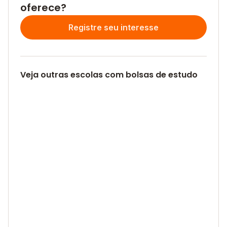
oferece?
Registre seu interesse
Veja outras escolas com bolsas de estudo