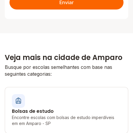
Enviar
Veja mais na cidade de Amparo
Busque por escolas semelhantes com base nas
seguintes categorias:
Bolsas de estudo
Encontre escolas com bolsas de estudo imperdíveis
em em Amparo - SP