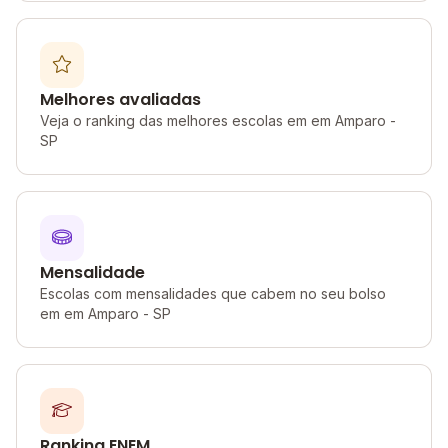
Melhores avaliadas
Veja o ranking das melhores escolas em em Amparo -
SP
Mensalidade
Escolas com mensalidades que cabem no seu bolso
em em Amparo - SP
Ranking ENEM