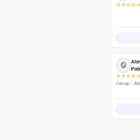
Ala
Pal
Cecap - Alt