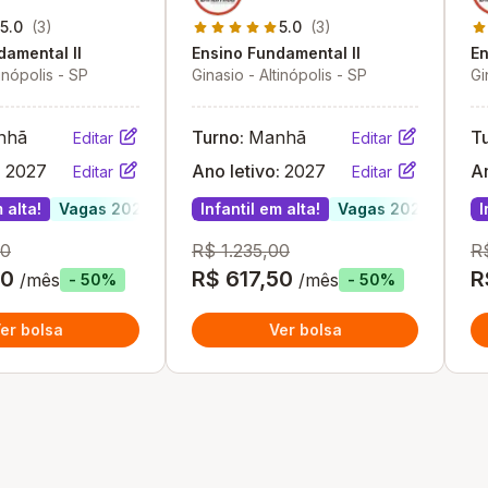
5.0
(3)
5.0
(3)
damental II
Ensino Fundamental II
En
tinópolis - SP
Ginasio - Altinópolis - SP
Gi
nhã
Turno:
Manhã
T
Editar
Editar
:
2027
Ano letivo:
2027
An
Editar
Editar
 alta!
Vagas 2027
Infantil em alta!
Vagas 2027
I
00
R$ 1.235,00
R
50
R$ 617,50
R
/mês
/mês
- 50%
- 50%
er bolsa
Ver bolsa