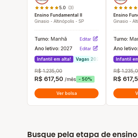
5.0
(3)
Ensino Fundamental II
Ensino Fun
Ginasio - Altinópolis - SP
Ginasio - Al
Turno:
Manhã
Turno:
Ma
Editar
Ano letivo:
2027
Ano letivo
Editar
Infantil em alta!
Vagas 2027
Infantil em
R$ 1.235,00
R$ 1.235,
R$ 617,50
R$ 617,
/mês
- 50%
Ver bolsa
V
Busque pela etapa de ensino