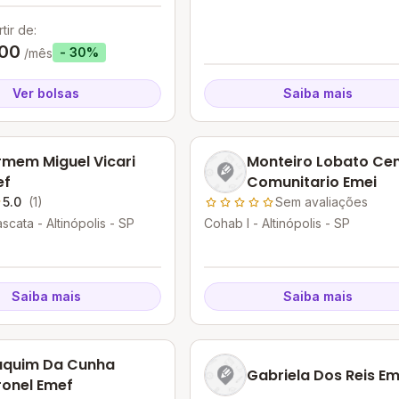
tir de:
,00
- 30%
/mês
Ver bolsas
Saiba mais
mem Miguel Vicari
Monteiro Lobato Ce
ef
Comunitario Emei
5.0
(1)
Sem avaliações
cata - Altinópolis - SP
Cohab I - Altinópolis - SP
Saiba mais
Saiba mais
aquim Da Cunha
Gabriela Dos Reis Em
onel Emef