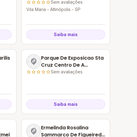
Sem avaliações
Vila Maria - Altinópolis - SP
Saiba mais
ilis
Parque De Exposicao Sta
Cruz Centro De A
Pedagogico
Sem avaliações
Saiba mais
Ermelinda Rosalina
Emei
Sammarco De Figueiredo