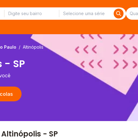
o Paulo
/
Altinópolis
 - SP
 você
colas
ltinópolis - SP