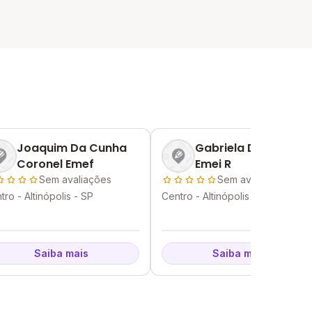
Joaquim Da Cunha
Gabriela Dos Reis
Coronel Emef
Emei R
Sem avaliações
Sem avaliações
tro - Altinópolis - SP
Centro - Altinópolis - SP
Saiba mais
Saiba mais