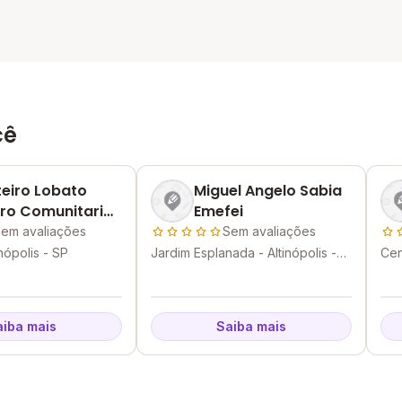
cê
eiro Lobato
Miguel Angelo Sabia
ro Comunitario
Emefei
em avaliações
Sem avaliações
inópolis - SP
Jardim Esplanada - Altinópolis -
Cen
SP
aiba mais
Saiba mais