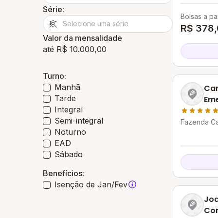
Série:
Bolsas a par
R$ 378
Valor da mensalidade
até R$ 10.000,00
Turno:
Manhã
Car
Tarde
Em
Integral
Semi-integral
Fazenda Cas
Noturno
EAD
Sábado
Benefícios:
Isenção de Jan/Fev
Jo
Cor