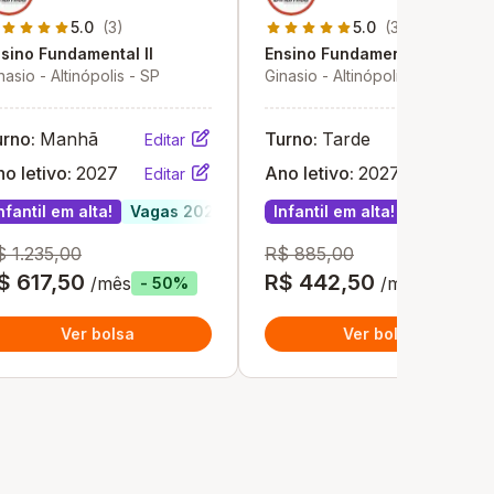
5.0
(3)
5.0
(3)
sino Fundamental II
Ensino Fundamental I
nasio - Altinópolis - SP
Ginasio - Altinópolis - SP
urno:
Manhã
Turno:
Tarde
Editar
Editar
o letivo:
2027
Ano letivo:
2027
Editar
Editar
nfantil em alta!
Vagas 2027
Infantil em alta!
Vagas 20
$ 1.235,00
R$ 885,00
$ 617,50
R$ 442,50
/mês
/mês
- 50%
- 50%
Ver bolsa
Ver bolsa