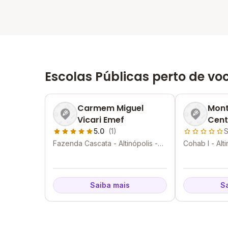
Escolas Públicas perto de vo
Carmem Miguel
Mont
Vicari Emef
Cent
Emei
5.0
(1)
S
Fazenda Cascata - Altinópolis -
Cohab I - Alt
SP
Saiba mais
S