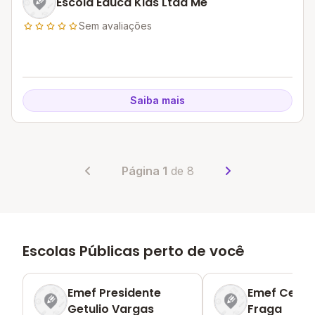
Escola Educa Kids Ltda Me
Sem avaliações
Saiba mais
Página 1
de 8
Escolas Públicas perto de você
Emef Presidente
Emef Cel A
Getulio Vargas
Fraga