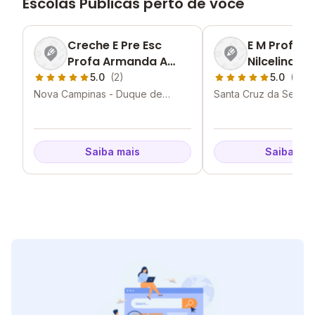
Escolas Públicas perto de você
Creche E Pre Esc
E M Profess
Profa Armanda A
Nilcelina D
Alberto
Ferreira
5.0
(2)
5.0
(2)
Nova Campinas - Duque de
Santa Cruz da Serra 
Caxias - RJ
Caxias - RJ
Saiba mais
Saiba mai