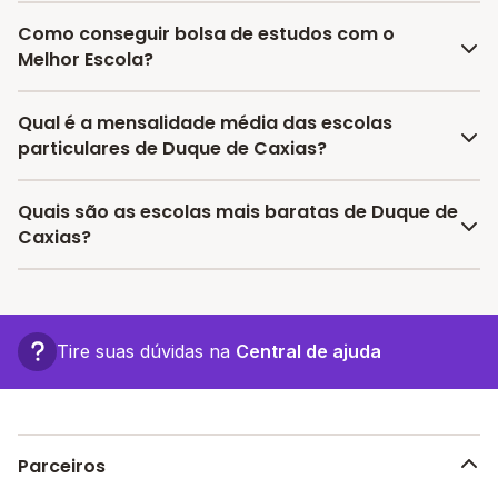
Como conseguir bolsa de estudos com o
Melhor Escola?
O programa de bolsa do Melhor Escola disponibiliza
Qual é a mensalidade média das escolas
vagas com até 80% de desconto nas mensalidades.
particulares de Duque de Caxias?
Para garantir a bolsa de estudo, os pais devem
escolher a escola mais adequada e pagar a pré-
A média da mensalidade em Duque de Caxias é de
Quais são as escolas mais baratas de Duque de
matrícula no site.
R$ 522,32 reais, sendo a mensalidade mais barata
Caxias?
R$ 132,50 e a mensalidade mais cara R$ 912,14.
As escolas com mensalidades mais baratas de Duque
de Caxias oferecem vagas a partir de R$ 132,50,
confira a lista aqui.
Tire suas dúvidas na
Central de ajuda
Parceiros