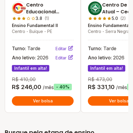
Centro
Centro De E
Educacional
Atual – Cea
Carrossel
3.8
(1)
5.0
(2)
Ensino Fundamental II
Ensino Fundamental I
Centro - Buíque - PE
Centro - Serra Negra 
- RN
Turno:
Tarde
Turno:
Tarde
Editar
Ano letivo:
2026
Ano letivo:
2026
Editar
Infantil em alta!
Infantil em alta!
R$ 410,00
R$ 473,00
R$ 246,00
R$ 331,10
/mês
/mês
- 40%
-
Ver bolsa
Ver bolsa
Busque pela etapa de ensino