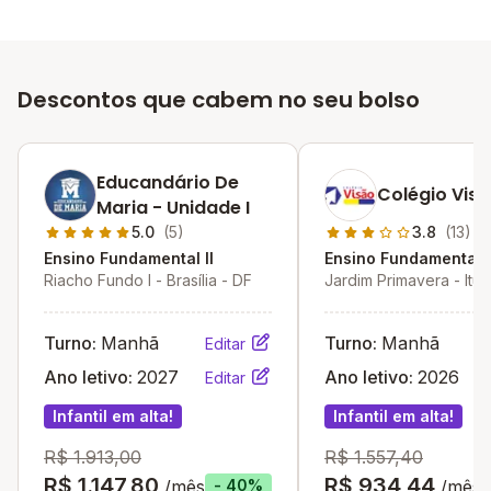
Descontos que cabem no seu bolso
Educandário De
Colégio Vis
Maria - Unidade I
5.0
(5)
3.8
(13)
Ensino Fundamental II
Ensino Fundamental I
Riacho Fundo I - Brasília - DF
Jardim Primavera - Itum
GO
Turno:
Manhã
Turno:
Manhã
Editar
Ano letivo:
2027
Ano letivo:
2026
Editar
Infantil em alta!
Infantil em alta!
R$ 1.913,00
R$ 1.557,40
R$ 1.147,80
R$ 934,44
/mês
/mês
- 40%