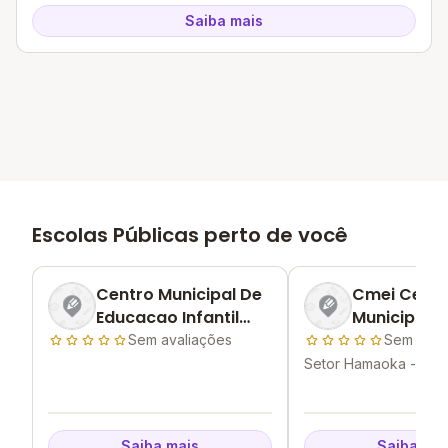
Saiba mais
Escolas Públicas perto de você
Centro Municipal De
Cmei Centr
Educacao Infantil
Municipal D
Profº Marisvaldo
Educacao In
Sem avaliações
Sem aval
Cavalcante De
Carmem Di
Setor Hamaoka - Goia
Almeida
GO
Costa
Saiba mais
Saiba mai