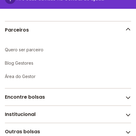
proporcionando um ambiente propício ao
aprendizado individualizado e maior atenção aos
alunos.
Parceiros
Quero ser parceiro
Blog Gestores
Área do Gestor
Encontre bolsas
Institucional
Melhores escolas de São Paulo
Escolas por cidade e bairro
Outras bolsas
Sobre o Melhor Escola