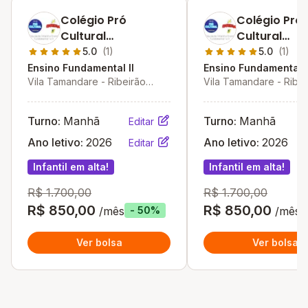
Colégio Pró
Colégio Pró
Cultural
Cultural
Amarelinha -
Amarelinha 
5.0
(1)
5.0
(1)
Unidade Ii
Unidade Ii
Ensino Fundamental II
Ensino Fundamental I
Vila Tamandare - Ribeirão
Vila Tamandare - Ribei
Preto - SP
Preto - SP
Turno:
Manhã
Turno:
Manhã
Editar
Ano letivo:
2026
Ano letivo:
2026
Editar
Infantil em alta!
Infantil em alta!
R$ 1.700,00
R$ 1.700,00
R$ 850,00
R$ 850,00
/mês
/mês
- 50%
Ver bolsa
Ver bolsa