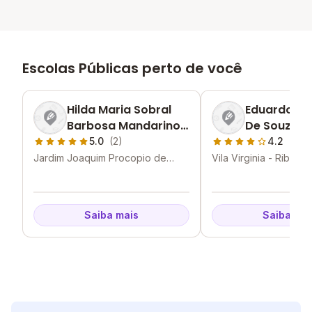
Escolas Públicas perto de você
Hilda Maria Sobral
Eduardo R
Barbosa Mandarino
De Souza P
Emei
5.0
(2)
4.2
(4)
Jardim Joaquim Procopio de
Vila Virginia - Ribeirã
Araujo Ferraz - Ribeirão Preto -
SP
Saiba mais
Saiba mai