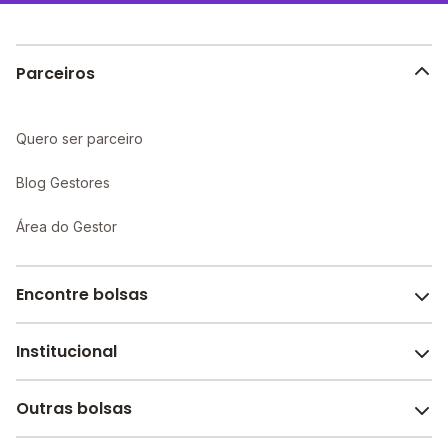
aprendizado individualizado e maior atenção aos
alunos.
Parceiros
Quero ser parceiro
Blog Gestores
Área do Gestor
Encontre bolsas
Institucional
Melhores escolas de São Paulo
Escolas por cidade e bairro
Outras bolsas
Sobre o Melhor Escola
Bolsas de estudo em escolas