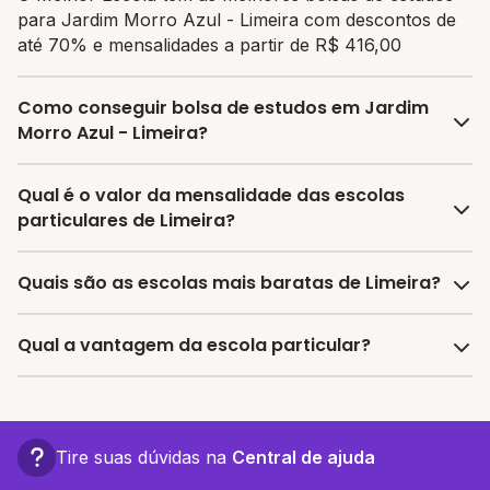
para Jardim Morro Azul - Limeira com descontos de
até 70% e mensalidades a partir de R$ 416,00
Como conseguir bolsa de estudos em Jardim
Morro Azul - Limeira?
O programa de bolsa do Melhor Escola disponibiliza
Qual é o valor da mensalidade das escolas
vagas com até 80% de desconto nas mensalidades.
particulares de Limeira?
Para garantir a bolsa de estudo, os responsáveis
devem escolher a escola mais adequada e pagar a
A média da mensalidade em Limeira é de R$ 1.490,94
Quais são as escolas mais baratas de Limeira?
pré-matrícula no site.
reais, sendo a mensalidade mais barata R$ 416,00 e a
mensalidade mais cara R$ 2.565,88.
As escolas com mensalidades mais baratas de Limeira
Qual a vantagem da escola particular?
oferecem vagas a partir de R$ 416,00,
confira a lista
aqui.
A vantagem de estudar em uma escola particular está
associada a turmas menores, infraestrutura mais
completa e recursos educacionais mais avançados,
Tire suas dúvidas na
Central de ajuda
proporcionando um ambiente propício ao