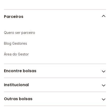
aprendizado individualizado e maior atenção aos
alunos.
Parceiros
Quero ser parceiro
Blog Gestores
Área do Gestor
Encontre bolsas
Institucional
Melhores escolas de São Paulo
Escolas por cidade e bairro
Outras bolsas
Sobre o Melhor Escola
Bolsas de estudo em escolas