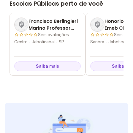
Escolas Públicas perto de você
Francisco Berlingieri
Honorio Ca
Marino Professor
Emeb Ciaf Ii
Escola De Arte
Sem avaliações
Sem aval
Centro - Jaboticabal - SP
Sanbra - Jaboticabal 
Saiba mais
Saiba mai