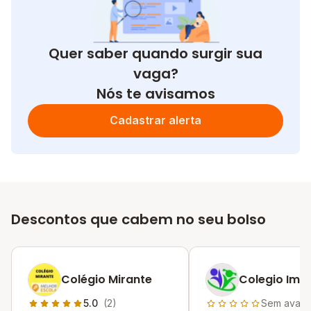
Quer saber quando surgir sua
vaga?
Nós te avisamos
Cadastrar alerta
Descontos que cabem no seu bolso
Colégio Mirante
Colegio Imp
5.0
(2)
Sem avali