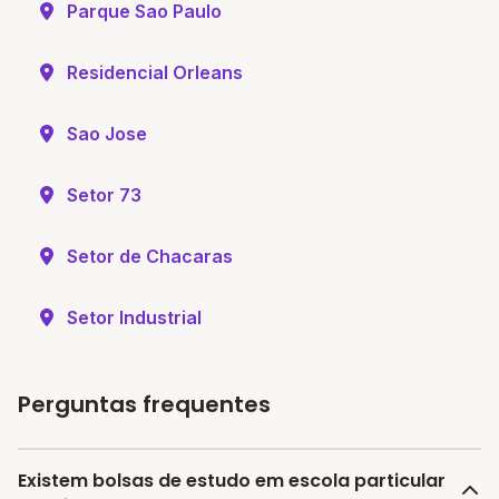
Parque Sao Paulo
Residencial Orleans
Sao Jose
Setor 73
Setor de Chacaras
Setor Industrial
Perguntas frequentes
Existem bolsas de estudo em escola particular