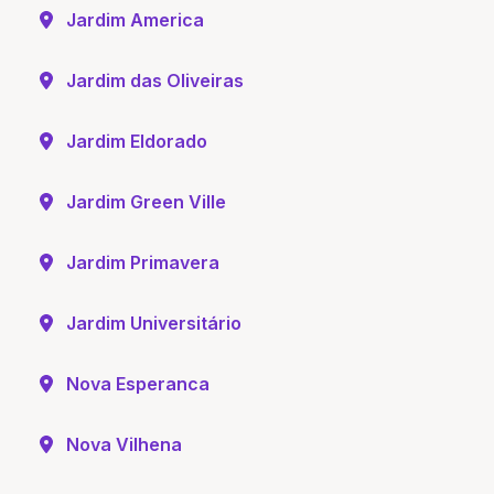
Jardim America
Jardim das Oliveiras
Jardim Eldorado
Jardim Green Ville
Jardim Primavera
Jardim Universitário
Nova Esperanca
Nova Vilhena