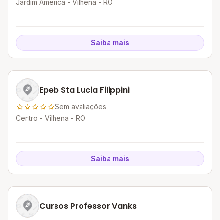
Jardim America - Vilhena - RO
Saiba mais
Epeb Sta Lucia Filippini
Sem avaliações
Centro - Vilhena - RO
Saiba mais
Cursos Professor Vanks