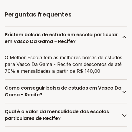
Perguntas frequentes
Existem bolsas de estudo em escola particular
em Vasco Da Gama - Recife?
O Melhor Escola tem as melhores bolsas de estudos
para Vasco Da Gama - Recife com descontos de até
70% e mensalidades a partir de R$ 140,00
Como conseguir bolsa de estudos em Vasco Da
Gama - Recife?
O programa de bolsa do Melhor Escola disponibiliza
Qual é o valor da mensalidade das escolas
vagas com até 80% de desconto nas mensalidades.
particulares de Recife?
Para garantir a bolsa de estudo, os responsáveis
devem escolher a escola mais adequada e pagar a