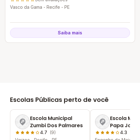
Vasco da Gama - Recife - PE
Saiba mais
Escolas Públicas perto de você
Escola Municipal
Escola Muni
Zumbi Dos Palmares
Papa Joao X
4.7
(9)
4.3
(3)
Varzea - Recife - PE
Engenho do Meio - Re