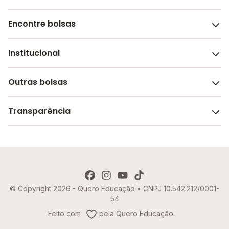
Encontre bolsas
Institucional
Melhores escolas de São Paulo
Escolas por cidade e bairro
Outras bolsas
Sobre o Melhor Escola
Bolsas de estudo em escolas
Revista Melhor Escola
Transparência
Faculdades e universidades
Trabalhe conosco
Escolas de inglês
Termos de uso
Aviso de Privacidade
© Copyright 2026 - Quero Educação • CNPJ 10.542.212/0001-
Política de Cookies
54
Imprensa
Feito com
pela Quero Educação