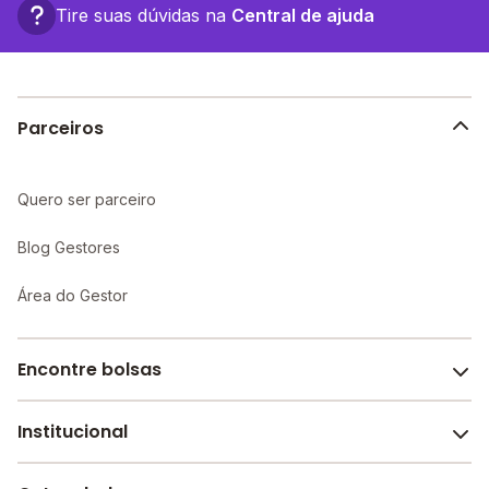
completa e recursos educacionais mais avançados,
Tire suas dúvidas na
Central de ajuda
proporcionando um ambiente propício ao
aprendizado individualizado e maior atenção aos
alunos.
Parceiros
Quero ser parceiro
Blog Gestores
Área do Gestor
Encontre bolsas
Institucional
Melhores escolas de São Paulo
Escolas por cidade e bairro