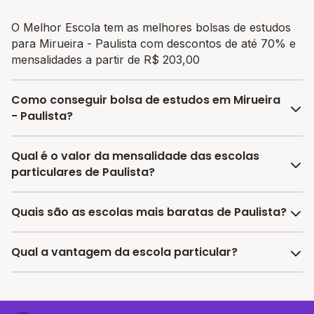
O Melhor Escola tem as melhores bolsas de estudos
para Mirueira - Paulista com descontos de até 70% e
mensalidades a partir de R$ 203,00
Como conseguir bolsa de estudos em Mirueira
- Paulista?
O programa de bolsa do Melhor Escola disponibiliza
Qual é o valor da mensalidade das escolas
vagas com até 80% de desconto nas mensalidades.
particulares de Paulista?
Para garantir a bolsa de estudo, os responsáveis
devem escolher a escola mais adequada e pagar a
A média da mensalidade em Paulista é de R$ 435,32
Quais são as escolas mais baratas de Paulista?
pré-matrícula no site.
reais, sendo a mensalidade mais barata R$ 203,00 e a
mensalidade mais cara R$ 667,64.
As escolas com mensalidades mais baratas de Paulista
Qual a vantagem da escola particular?
oferecem vagas a partir de R$ 203,00,
confira a lista
aqui.
A vantagem de estudar em uma escola particular está
associada a turmas menores, infraestrutura mais