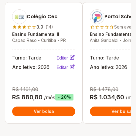
Colégio Cec
Portal Schoo
3.9
(14)
Sem avali
Ensino Fundamental II
Ensino Fundamental I
Capao Raso - Curitiba - PR
Anita Garibaldi - Joinvi
Turno:
Tarde
Turno:
Tarde
Editar
Ano letivo:
2026
Ano letivo:
2026
Editar
R$ 1.101,00
R$ 1.478,00
R$ 880,80
R$ 1.034,60
/mês
/mê
- 20%
Ver bolsa
Ver bolsa