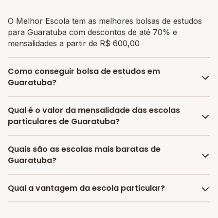
O Melhor Escola tem as melhores bolsas de estudos
para Guaratuba com descontos de até 70% e
mensalidades a partir de R$ 600,00
Como conseguir bolsa de estudos em
Guaratuba?
O programa de bolsa do Melhor Escola disponibiliza
Qual é o valor da mensalidade das escolas
vagas com até 80% de desconto nas mensalidades.
particulares de Guaratuba?
Para garantir a bolsa de estudo, os responsáveis
devem escolher a escola mais adequada e pagar a
A média da mensalidade em Guaratuba é de
Quais são as escolas mais baratas de
pré-matrícula no site.
R$ 600,00 reais, sendo a mensalidade mais barata
Guaratuba?
R$ 600,00 e a mensalidade mais cara R$ 600,00.
As escolas com mensalidades mais baratas de
Qual a vantagem da escola particular?
Guaratuba oferecem vagas a partir de R$ 600,00,
confira a lista aqui.
A vantagem de estudar em uma escola particular está