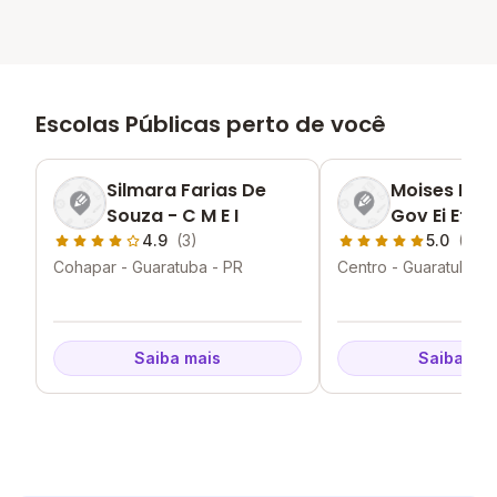
Escolas Públicas perto de você
Silmara Farias De
Moises Lupi
Souza - C M E I
Gov Ei Ef
4.9
(3)
5.0
(1)
Cohapar - Guaratuba - PR
Centro - Guaratuba -
Saiba mais
Saiba mai