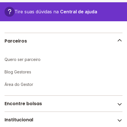
associada a turmas menores, infraestrutura mais
completa e recursos educacionais mais avançados,
Tire suas dúvidas na
Central de ajuda
proporcionando um ambiente propício ao
aprendizado individualizado e maior atenção aos
alunos.
Parceiros
Quero ser parceiro
Blog Gestores
Área do Gestor
Encontre bolsas
Institucional
Melhores escolas de São Paulo