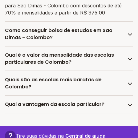
para Sao Dimas - Colombo com descontos de até
70% e mensalidades a partir de R$ 975,00
Como conseguir bolsa de estudos em Sao
Dimas - Colombo?
O programa de bolsa do Melhor Escola disponibiliza
Qual é o valor da mensalidade das escolas
vagas com até 80% de desconto nas mensalidades.
particulares de Colombo?
Para garantir a bolsa de estudo, os responsáveis
devem escolher a escola mais adequada e pagar a
A média da mensalidade em Colombo é de R$ 1.103,55
Quais são as escolas mais baratas de
pré-matrícula no site.
reais, sendo a mensalidade mais barata R$ 975,00 e a
Colombo?
mensalidade mais cara R$ 1.232,10.
As escolas com mensalidades mais baratas de
Qual a vantagem da escola particular?
Colombo oferecem vagas a partir de R$ 975,00,
confira a lista aqui.
A vantagem de estudar em uma escola particular está
associada a turmas menores, infraestrutura mais
completa e recursos educacionais mais avançados,
Tire suas dúvidas na
Central de ajuda