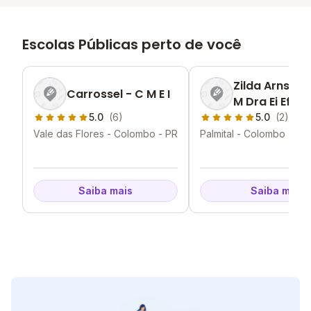
Escolas Públicas perto de você
Zilda Arns N
Carrossel - C M E I
M Dra Ei Ef
5.0
(6)
5.0
(2)
Vale das Flores - Colombo - PR
Palmital - Colombo - PR
Saiba mais
Saiba mais