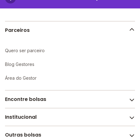
proporcionando um ambiente propício ao
aprendizado individualizado e maior atenção aos
alunos.
Parceiros
Quero ser parceiro
Blog Gestores
Área do Gestor
Encontre bolsas
Institucional
Melhores escolas de São Paulo
Escolas por cidade e bairro
Outras bolsas
Sobre o Melhor Escola