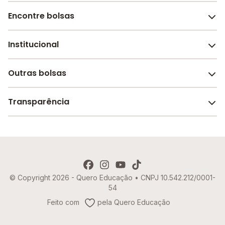
Encontre bolsas
Institucional
Melhores escolas de São Paulo
Escolas por cidade e bairro
Outras bolsas
Sobre o Melhor Escola
Bolsas de estudo em escolas
Revista Melhor Escola
Transparência
Faculdades e universidades
Trabalhe conosco
Escolas de inglês
Termos de uso
Aviso de Privacidade
© Copyright 2026 - Quero Educação • CNPJ 10.542.212/0001-
Política de Cookies
54
Imprensa
Feito com
pela Quero Educação