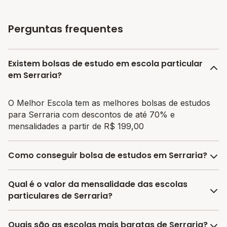
Perguntas frequentes
Existem bolsas de estudo em escola particular
em Serraria?
O Melhor Escola tem as melhores bolsas de estudos
para Serraria com descontos de até 70% e
mensalidades a partir de R$ 199,00
Como conseguir bolsa de estudos em Serraria?
O programa de bolsa do Melhor Escola disponibiliza
Qual é o valor da mensalidade das escolas
vagas com até 80% de desconto nas mensalidades.
particulares de Serraria?
Para garantir a bolsa de estudo, os responsáveis
devem escolher a escola mais adequada e pagar a
A média da mensalidade em Serraria é de R$ 1.599,00
Quais são as escolas mais baratas de Serraria?