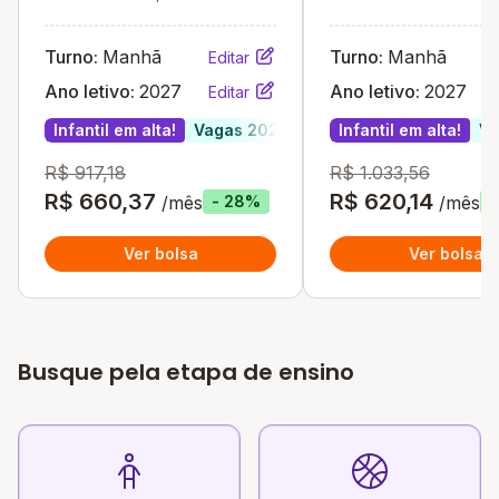
PB
Turno:
Manhã
Turno:
Manhã
Editar
Ano letivo:
2027
Ano letivo:
2027
Editar
Infantil em alta!
Vagas 2027
Infantil em alta!
Va
R$ 917,18
R$ 1.033,56
R$ 660,37
R$ 620,14
/mês
/mês
- 28%
-
Ver bolsa
Ver bolsa
Busque pela etapa de ensino