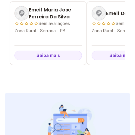
Emeif Maria Jose
Emeif De La
Ferreira Da Silva
Sem avaliações
Sem aval
Zona Rural - Serraria - PB
Zona Rural - Serraria 
Saiba mais
Saiba mais